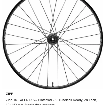
ZIPP
Zipp 101 XPLR DISC Hinterrad 28" Tubeless Ready, 28 Loch,
12x142 mm Steckachse schwarz