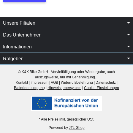
Unsere Filialen
Das Unternehmen
Informationen
Ratgeber
© K&K Bike GmbH - Vervielfältigung oder Wiedergabe, auch
auszugsweise, nur mit Genehmigung.
Kontakt
|
Impressum
|
AGB
|
Widerrufsbelehrung
|
Datenschutz
|
Batterieentsorgung
|
Hinweisgebersystem
|
Cookie-Einstellungen
* Alle Preise inkl. gesetzlicher USt.
Powered by
JTL-Shop