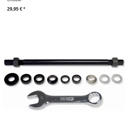
29,95 €
*