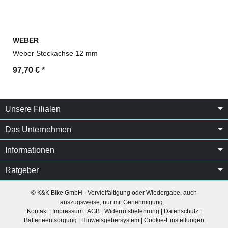
WEBER
Weber Steckachse 12 mm
97,70 €
*
Unsere Filialen
Das Unternehmen
Informationen
Ratgeber
© K&K Bike GmbH - Vervielfältigung oder Wiedergabe, auch
auszugsweise, nur mit Genehmigung.
Kontakt
|
Impressum
|
AGB
|
Widerrufsbelehrung
|
Datenschutz
|
Batterieentsorgung
|
Hinweisgebersystem
|
Cookie-Einstellungen