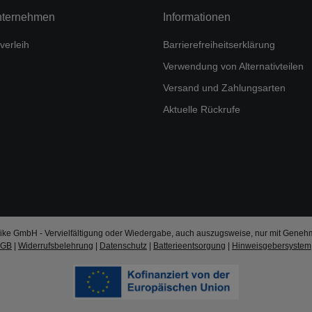
nternehmen
Informationen
verleih
Barrierefreiheitserklärung
Verwendung von Alternativteilen
Versand und Zahlungsarten
Aktuelle Rückrufe
ke GmbH - Vervielfältigung oder Wiedergabe, auch auszugsweise, nur mit Geneh
AGB
|
Widerrufsbelehrung
|
Datenschutz
|
Batterieentsorgung
|
Hinweisgebersystem