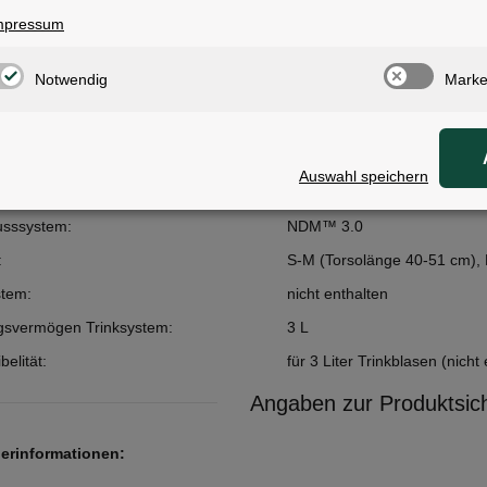
mpressum
Notwendig
Marke
ale
Auswahl speichern
bereich:
MTB
usssystem:
NDM™ 3.0
:
S-M (Torsolänge 40-51 cm), 
stem:
nicht enthalten
svermögen Trinksystem:
3 L
elität:
für 3 Liter Trinkblasen (nicht
Angaben zur Produktsich
lerinformationen: