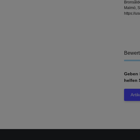
Bronsåld
Malmö, S
https://u
Bewer
Geben S
helfen 
Arti