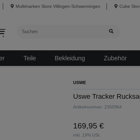
Multimarken Store Villingen-Schwenningen
Cube Store
er
Teile
Bekleidung
Zubehör
USWE
Uswe Tracker Rucksac
Artikelnummer:
2350964
169,95 €
inkl. 19% USt.