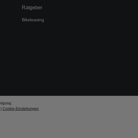
Ratgeber
Bikeleasing
migung.
|
Cookie-Einstellungen