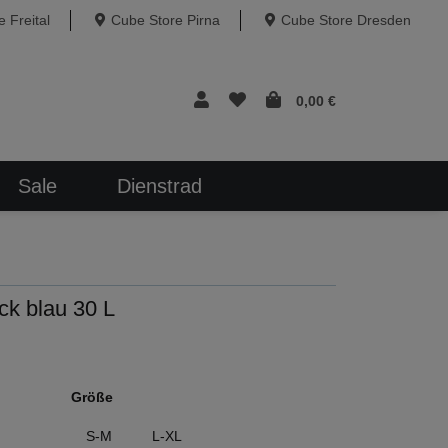
 Freital
Cube Store Pirna
Cube Store Dresden
0,00 €
Sale
Dienstrad
k blau 30 L
Größe
S-M
L-XL