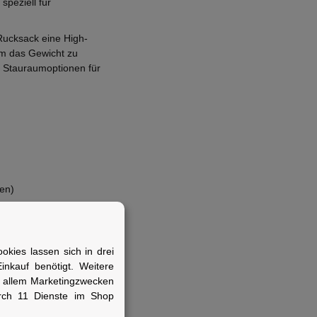
speziell für
ucksack eine High-
um das Gewicht zu
e Stauraumoptionen für
ten)
öcke, Seitentaschen
kies lassen sich in drei
nkauf benötigt. Weitere
r allem Marketingzwecken
rch 11 Dienste im Shop
ierten Rucksack für