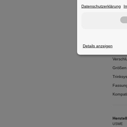
Datenschutzerklärung
I
Merkm
Details anzeigen
Einsatz
Verschl
Größen
Trinksy
Fassung
Kompatib
Herstel
USWE