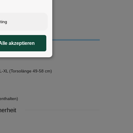
ting
Alle akzeptieren
L-XL (Torsolänge 49-58 cm)
 enthalten)
erheit