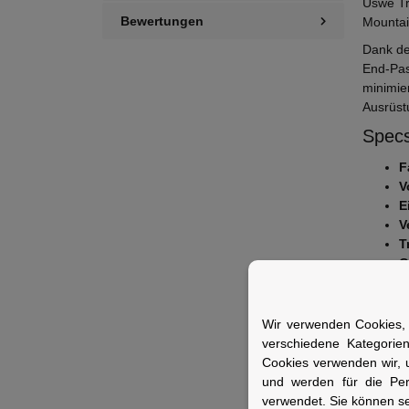
Uswe Tr
Bewertungen
Mountai
Dank de
End-Pas
minimie
Ausrüst
Specs
F
V
E
V
T
G
A
i
G
Wir verwenden Cookies, 
verschiedene Kategorie
Fuer 
Cookies verwenden wir, 
und werden für die Pe
Ideal f
verwendet. Sie können se
Tagesto