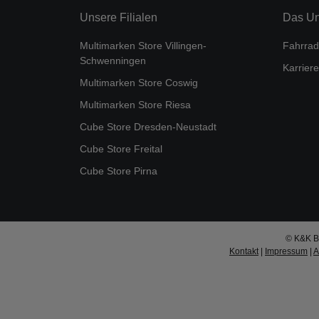
Unsere Filialen
Das U
Multimarken Store Villingen-
Fahrrad
Schwenningen
Karriere
Multimarken Store Coswig
Multimarken Store Riesa
Cube Store Dresden-Neustadt
Cube Store Freital
Cube Store Pirna
© K&K Bi
Kontakt
|
Impressum
|