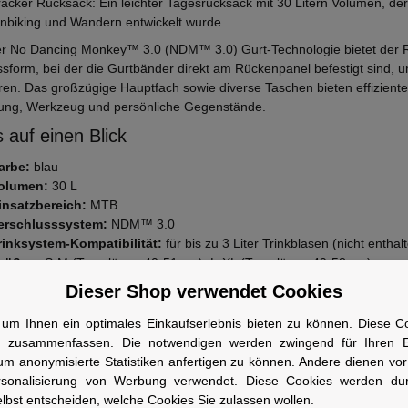
acker Rucksack: Ein leichter Tagesrucksack mit 30 Litern Volumen, der 
nbiking und Wandern entwickelt wurde.
r No Dancing Monkey™ 3.0 (NDM™ 3.0) Gurt-Technologie bietet der R
sform, bei der die Gurtbänder direkt am Rückenpanel befestigt sind, 
ren. Das großzügige Hauptfach sowie diverse Taschen bieten effizient
ung, Werkzeug und persönliche Gegenstände.
 auf einen Blick
arbe:
blau
olumen:
30 L
insatzbereich:
MTB
erschlusssystem:
NDM™ 3.0
rinksystem-Kompatibilität:
für bis zu 3 Liter Trinkblasen (nicht enthal
rößen:
S-M (Torsolänge 40-51 cm), L-XL (Torsolänge 49-58 cm)
usstattung:
Helmaufnahmesystem, Befestigungssystem für Trekkingst
Dieser Shop verwendet Cookies
m Hüftgurt, Netztaschen mit Schnellverschluss
eeignet für:
Männer, Frauen
um Ihnen ein optimales Einkaufserlebnis bieten zu können. Diese Coo
n zusammenfassen. Die notwendigen werden zwingend für Ihren Ei
wen geeignet
um anonymisierte Statistiken anfertigen zu können. Andere dienen vo
rsonalisierung von Werbung verwendet. Diese Cookies werden du
ür Mountainbiker und Wanderer, die einen komfortablen und gut organis
lbst entscheiden, welche Cookies Sie zulassen wollen.
uren suchen.