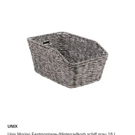
UNIX
Unix Morino Festmontage-/Hinterradkorb schilf grau 18 L