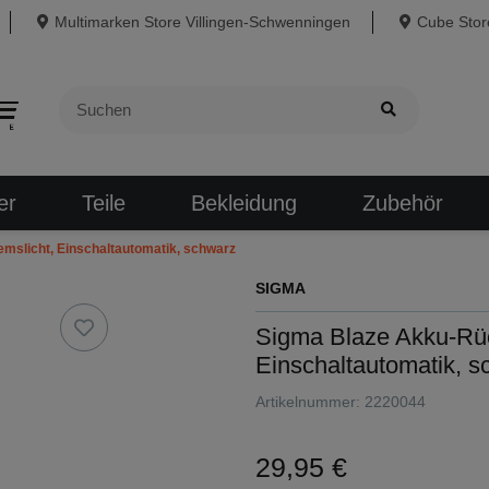
Multimarken Store Villingen-Schwenningen
Cube Store
er
Teile
Bekleidung
Zubehör
emslicht, Einschaltautomatik, schwarz
SIGMA
Sigma Blaze Akku-Rück
Einschaltautomatik, s
Artikelnummer:
2220044
29,95 €