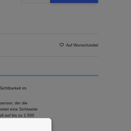
Auf Wunschzettel
Sichtbarkeit im
sensor, der die
ietet eine Sichtweite
ll auf bis zu 1.500