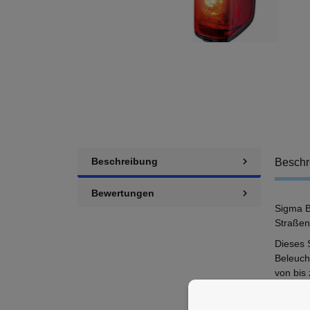
Beschreibung
Beschr
Bewertungen
Sigma Bl
Straßen
Dieses 
Beleucht
von bis 
Meter e
Specs