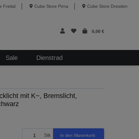
 Freital
Cube Store Pirna
Cube Store Dresden
0,00 €
Sale
Dienstrad
licht mit K~, Bremslicht,
chwarz
Stk
In den Warenkorb