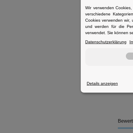
Wir verwenden Cookies, 
F
verschiedene Kategorie
F
Cookies verwenden wir, 
S
und werden für die Pe
S
verwendet. Sie können se
L
M
Datenschutzerklärung
I
Z
B
K
Fuer 
Ideal f
Details anzeigen
suchen.
Bewer