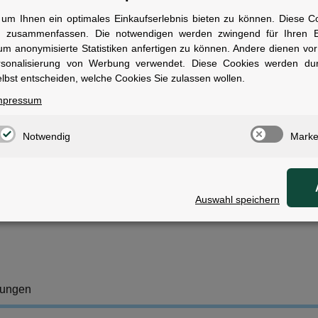
um Ihnen ein optimales Einkaufserlebnis bieten zu können. Diese Coo
arbe:
schwarz
n zusammenfassen. Die notwendigen werden zwingend für Ihren Ei
unktionen:
Bremslicht, Einschaltautomatik (Helligkeitssensor)
um anonymisierte Statistiken anfertigen zu können. Andere dienen vo
ichtweite:
bis zu 500 m (Bremslicht bis zu 1.500 m)
rsonalisierung von Werbung verwendet. Diese Cookies werden du
chutzklasse:
IPX4 (spritzwassergeschützt)
lbst entscheiden, welche Cookies Sie zulassen wollen.
adeanschluss:
Micro USB (Kabel inklusive)
ontage:
werkzeugfreie Silikonhalterung
mpressum
ulassung:
StVZO-konform
esonderheiten:
Batteriezustandsanzeige, seitliche Sichtbarkeit
Notwendig
Marke
ategorie:
Zubehör, Beleuchtung, Batteriebeleuchtung
wen geeignet
ür Pendler und Alltagsfahrer, die eine zuverlässige und automatische Si
Auswahl speichern
tungen