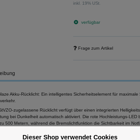
inkl. 19% USt.
verfügbar
Frage zum Artikel
eibung
aze Akku-Rücklicht: Ein intelligentes Sicherheitselement für maximale 
verkehr.
StVZO-zugelassene Rücklicht verfügt über einen integrierten Helligkeits
ung bei Dunkelheit automatisch aktiviert. Die rote Hochleistungs-LED b
zu 500 Metern, während die Bremslichtfunktion die Sichtbarkeit im Notfa
rhöht.
Dieser Shop verwendet Cookies
 auf einen Blick