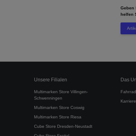
Geben S
helfen 
Arti
Unsere Filialen
Das U
Multimarken Store Villingen-
Fahrrad
Schwenningen
Karriere
Multimarken Store Coswig
Multimarken Store Riesa
Cube Store Dresden-Neustadt
Cube Store Freital