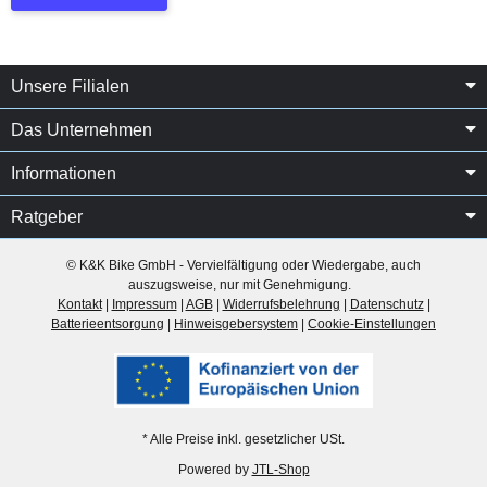
Unsere Filialen
Das Unternehmen
Informationen
Ratgeber
© K&K Bike GmbH - Vervielfältigung oder Wiedergabe, auch
auszugsweise, nur mit Genehmigung.
Kontakt
|
Impressum
|
AGB
|
Widerrufsbelehrung
|
Datenschutz
|
Batterieentsorgung
|
Hinweisgebersystem
|
Cookie-Einstellungen
* Alle Preise inkl. gesetzlicher USt.
Powered by
JTL-Shop