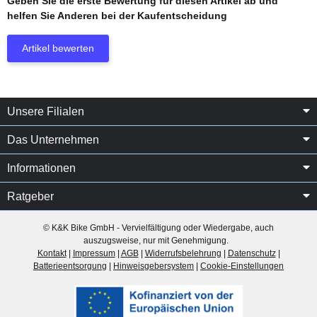
Geben Sie die erste Bewertung für diesen Artikel ab und
helfen Sie Anderen bei der Kaufentscheidung
Artikel bewerten
Unsere Filialen
Das Unternehmen
Informationen
Ratgeber
© K&K Bike GmbH - Vervielfältigung oder Wiedergabe, auch
auszugsweise, nur mit Genehmigung.
Kontakt
|
Impressum
|
AGB
|
Widerrufsbelehrung
|
Datenschutz
|
Batterieentsorgung
|
Hinweisgebersystem
|
Cookie-Einstellungen