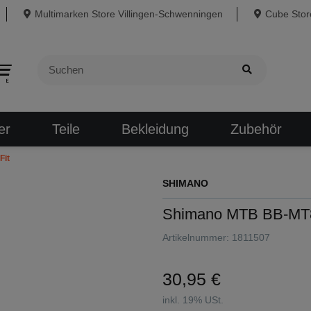
Multimarken Store Villingen-Schwenningen
Cube Store
er
Teile
Bekleidung
Zubehör
Fit
SHIMANO
Shimano MTB BB-MT80
Artikelnummer:
1811507
30,95 €
inkl. 19% USt.