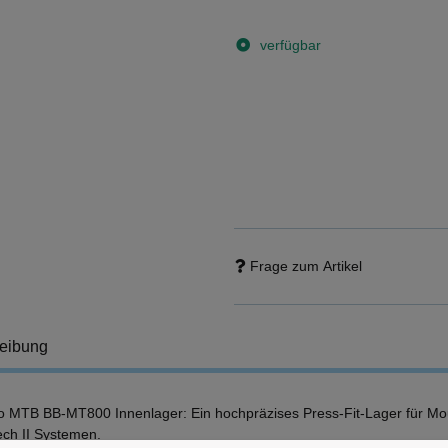
verfügbar
Frage zum Artikel
eibung
 MTB BB-MT800 Innenlager: Ein hochpräzises Press-Fit-Lager für Mou
ech II Systemen.