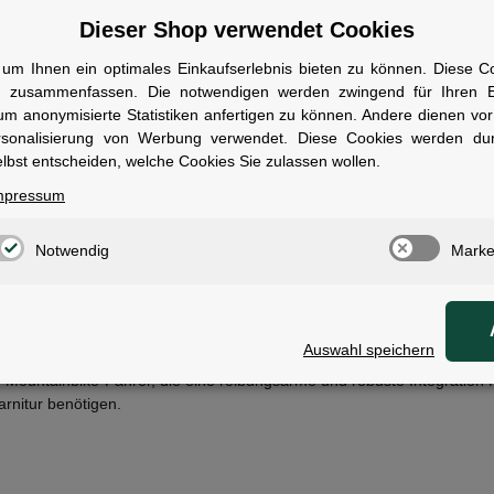
er reduziert durch optimierte Dichtungssysteme und verkleinerte Lager
Dieser Shop verwendet Cookies
 signifikant. Dies führt zu einer effizienten Kraftübertragung und ein
nspruchsvollen MTB-Bedingungen.
um Ihnen ein optimales Einkaufserlebnis bieten zu können. Diese Coo
n zusammenfassen. Die notwendigen werden zwingend für Ihren Ei
 auf einen Blick
um anonymisierte Statistiken anfertigen zu können. Andere dienen vo
ersteller:
Shimano
rsonalisierung von Werbung verwendet. Diese Cookies werden du
yp:
Press Fit
lbst entscheiden, welche Cookies Sie zulassen wollen.
ompatibilität:
Shimano Hollowtech II (24mm Achse)
mpressum
ehäusebreite:
89.5 bis 92 mm
nnendurchmesser:
41 mm
Notwendig
Marke
tandards:
BB89 und BB92
ersandklasse:
Standard
ales Channels:
online_store
wen geeignet
Auswahl speichern
ür Mountainbike-Fahrer, die eine reibungsarme und robuste Integration 
arnitur benötigen.