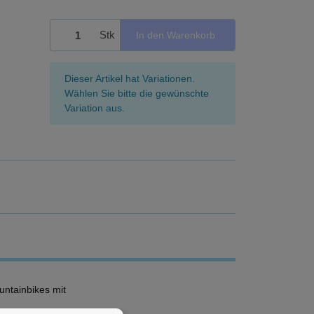
Stk
In den Warenkorb
x
Dieser Artikel hat Variationen.
Wählen Sie bitte die gewünschte
Variation aus.
ntainbikes mit