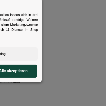
grössen die interne
er hohen Lebensdauer
kies lassen sich in drei
nkauf benötigt. Weitere
r allem Marketingzwecken
rch 11 Dienste im Shop
ting
Alle akzeptieren
für ihre 24mm