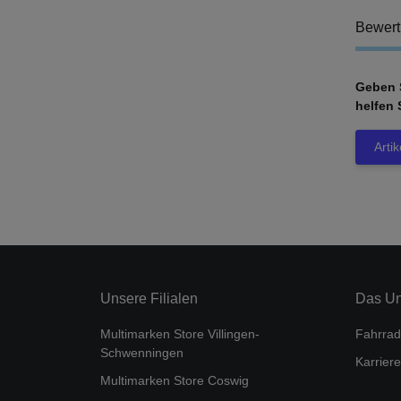
Bewer
Geben S
helfen 
Arti
Unsere Filialen
Das U
Multimarken Store Villingen-
Fahrrad
Schwenningen
Karriere
Multimarken Store Coswig