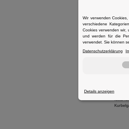
Das Lag
Reibung
unter a
Wir verwenden Cookies, 
verschiedene Kategorie
Specs
Cookies verwenden wir, 
H
und werden für die Pe
T
verwendet. Sie können se
K
Datenschutzerklärung
I
G
I
S
V
S
Fuer 
Details anzeigen
Ideal f
Kurbelg