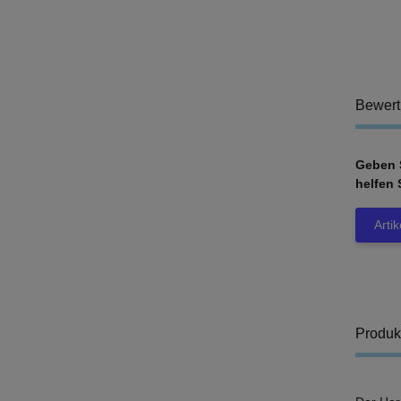
Bewer
Geben S
helfen 
Arti
Produk