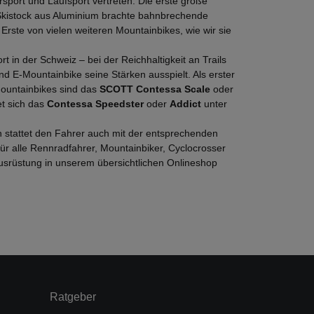
sport und Laufsport vertreten. Die erste große
Skistock aus Aluminium brachte bahnbrechende
 Erste von vielen weiteren Mountainbikes, wie wir sie
in der Schweiz – bei der Reichhaltigkeit an Trails
d E-Mountainbike seine Stärken ausspielt. Als erster
Mountainbikes sind das
SCOTT Contessa Scale
oder
et sich das
Contessa Speedster
oder
Addict
unter
 stattet den Fahrer auch mit der entsprechenden
ür alle Rennradfahrer, Mountainbiker, Cyclocrosser
usrüstung in unserem übersichtlichen Onlineshop
Ratgeber