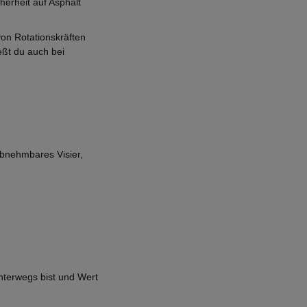
herheit auf Asphalt
von Rotationskräften
eßt du auch bei
Abnehmbares Visier,
unterwegs bist und Wert