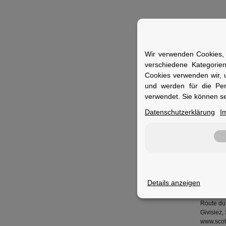
Merkm
Wir verwenden Cookies, 
verschiedene Kategorie
Cookies verwenden wir, 
Eigensc
und werden für die Pe
Einsatz
verwendet. Sie können se
Zertifiz
Datenschutzerklärung
I
Konstru
Fit Sys
Details anzeigen
Herstel
Scott Spo
Route du
Givisiez,
www.scot