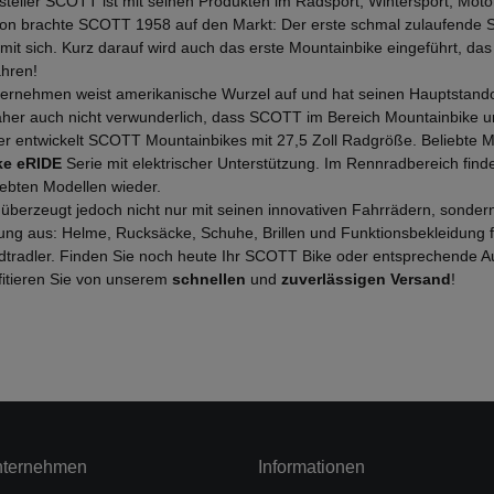
steller SCOTT ist mit seinen Produkten im Radsport, Wintersport, Motor
ion brachte SCOTT 1958 auf den Markt: Der erste schmal zulaufende 
 mit sich. Kurz darauf wird auch das erste Mountainbike eingeführt, das
ahren!
ernehmen weist amerikanische Wurzel auf und hat seinen Hauptstandort 
daher auch nicht verwunderlich, dass SCOTT im Bereich Mountainbike un
ler entwickelt SCOTT Mountainbikes mit 27,5 Zoll Radgröße. Beliebte 
ke eRIDE
Serie mit elektrischer Unterstützung. Im Rennradbereich find
iebten Modellen wieder.
berzeugt jedoch nicht nur mit seinen innovativen Fahrrädern, sondern
ung aus: Helme, Rucksäcke, Schuhe, Brillen und Funktionsbekleidung f
dtradler. Finden Sie noch heute Ihr SCOTT Bike oder entsprechende A
fitieren Sie von unserem
schnellen
und
zuverlässigen Versand
!
nternehmen
Informationen