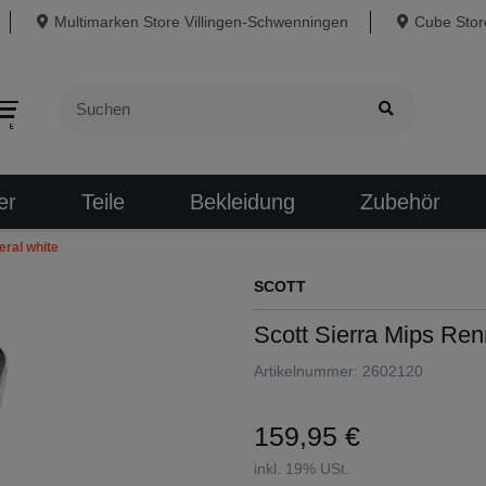
Multimarken Store Villingen-Schwenningen
Cube Store
er
Teile
Bekleidung
Zubehör
eral white
SCOTT
Scott Sierra Mips Ren
Artikelnummer:
2602120
159,95 €
inkl. 19% USt.