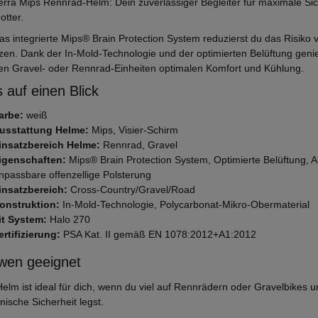
ierra Mips Rennrad-Helm: Dein zuverlässiger Begleiter für maximale Sic
otter.
as integrierte Mips® Brain Protection System reduzierst du das Risiko 
rzen. Dank der In-Mold-Technologie und der optimierten Belüftung geni
ven Gravel- oder Rennrad-Einheiten optimalen Komfort und Kühlung.
 auf einen Blick
arbe:
weiß
usstattung Helme:
Mips, Visier-Schirm
insatzbereich Helme:
Rennrad, Gravel
igenschaften:
Mips® Brain Protection System, Optimierte Belüftung, 
npassbare offenzellige Polsterung
insatzbereich:
Cross-Country/Gravel/Road
onstruktion:
In-Mold-Technologie, Polycarbonat-Mikro-Obermaterial
it System:
Halo 270
ertifizierung:
PSA Kat. II gemäß EN 1078:2012+A1:2012
wen geeignet
Helm ist ideal für dich, wenn du viel auf Rennrädern oder Gravelbikes 
nische Sicherheit legst.