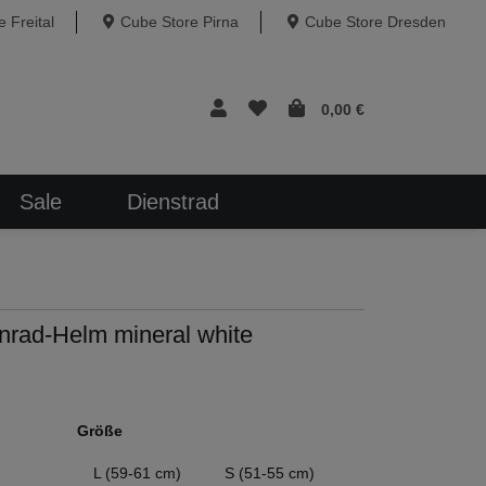
 Freital
Cube Store Pirna
Cube Store Dresden
0,00 €
Sale
Dienstrad
nrad-Helm mineral white
Größe
L (59-61 cm)
S (51-55 cm)