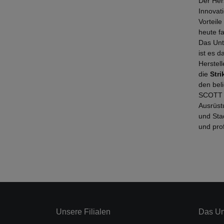
Der Her
Innovat
Vorteile
heute f
Das Unt
ist es 
Herstel
die
Stri
den bel
SCOTT ü
Ausrüst
und Sta
und pro
Unsere Filialen
Das U