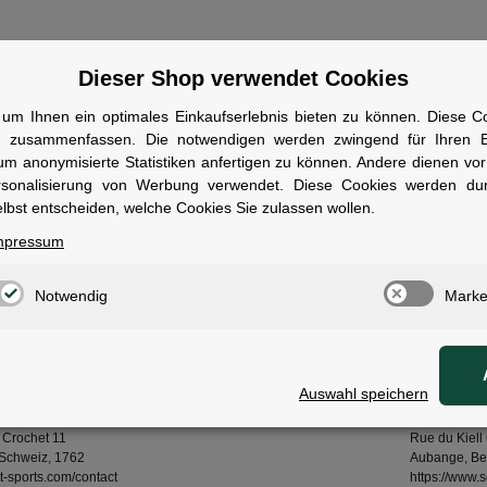
Dieser Shop verwendet Cookies
ale
um Ihnen ein optimales Einkaufserlebnis bieten zu können. Diese Coo
n zusammenfassen. Die notwendigen werden zwingend für Ihren Ei
um anonymisierte Statistiken anfertigen zu können. Andere dienen vo
haften:
Mips® Brain Protection System; Optimierte Belüftung; Abnehm
rsonalisierung von Werbung verwendet. Diese Cookies werden du
bereich:
Cross-Country/Gravel/Road
lbst entscheiden, welche Cookies Sie zulassen wollen.
ierung:
PSA Kat. II gemäß EN 1078:2012+A1:2012
mpressum
ktion:
In-Mold-Technologie, Polycarbonat-Mikro-Obermaterial
Notwendig
Marke
tem:
Halo 270
Angaben zur Produktsich
Auswahl speichern
lerinformationen:
verantwort
rts SA
SSG (Europe)
 Crochet 11
Rue du Kiell
 Schweiz, 1762
Aubange, Be
t-sports.com/contact
https://www.s