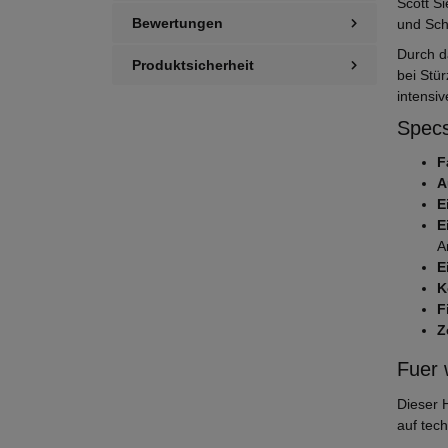
Scott S
Bewertungen
und Sch
Durch d
Produktsicherheit
bei Stü
intensi
Specs
F
A
E
E
A
E
K
F
Z
Fuer 
Dieser 
auf tech