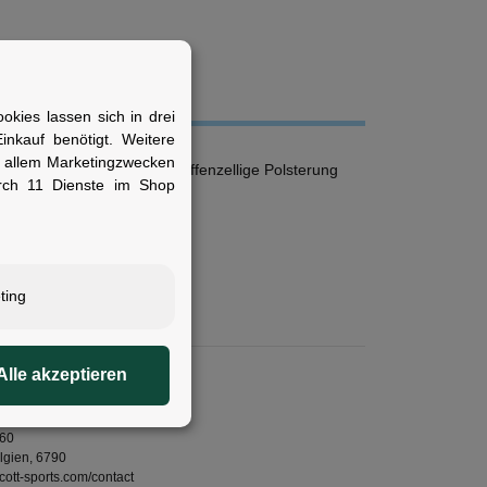
kies lassen sich in drei
nkauf benötigt. Weitere
r allem Marketingzwecken
bares Visier; Anpassbare offenzellige Polsterung
rch 11 Dienste im Shop
ting
erheit
Alle akzeptieren
liche Person:
 Distribution Center SA
 60
lgien, 6790
cott-sports.com/contact