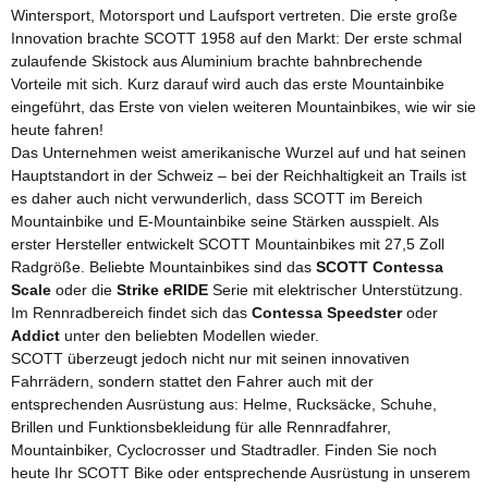
Wintersport, Motorsport und Laufsport vertreten. Die erste große
Innovation brachte SCOTT 1958 auf den Markt: Der erste schmal
zulaufende Skistock aus Aluminium brachte bahnbrechende
Vorteile mit sich. Kurz darauf wird auch das erste Mountainbike
eingeführt, das Erste von vielen weiteren Mountainbikes, wie wir sie
heute fahren!
Das Unternehmen weist amerikanische Wurzel auf und hat seinen
Hauptstandort in der Schweiz – bei der Reichhaltigkeit an Trails ist
es daher auch nicht verwunderlich, dass SCOTT im Bereich
Mountainbike und E-Mountainbike seine Stärken ausspielt. Als
erster Hersteller entwickelt SCOTT Mountainbikes mit 27,5 Zoll
Radgröße. Beliebte Mountainbikes sind das
SCOTT Contessa
Scale
oder die
Strike eRIDE
Serie mit elektrischer Unterstützung.
Im Rennradbereich findet sich das
Contessa Speedster
oder
Addict
unter den beliebten Modellen wieder.
SCOTT überzeugt jedoch nicht nur mit seinen innovativen
Fahrrädern, sondern stattet den Fahrer auch mit der
entsprechenden Ausrüstung aus: Helme, Rucksäcke, Schuhe,
Brillen und Funktionsbekleidung für alle Rennradfahrer,
Mountainbiker, Cyclocrosser und Stadtradler. Finden Sie noch
heute Ihr SCOTT Bike oder entsprechende Ausrüstung in unserem