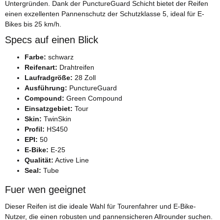
Untergründen. Dank der PunctureGuard Schicht bietet der Reifen
einen exzellenten Pannenschutz der Schutzklasse 5, ideal für E-
Bikes bis 25 km/h.
Specs auf einen Blick
Farbe:
schwarz
Reifenart:
Drahtreifen
Laufradgröße:
28 Zoll
Ausführung:
PunctureGuard
Compound:
Green Compound
Einsatzgebiet:
Tour
Skin:
TwinSkin
Profil:
HS450
EPI:
50
E-Bike:
E-25
Qualität:
Active Line
Seal:
Tube
Fuer wen geeignet
Dieser Reifen ist die ideale Wahl für Tourenfahrer und E-Bike-
Nutzer, die einen robusten und pannensicheren Allrounder suchen.