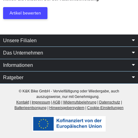
Artikel bewerten
Unsere Filialen
Das Unternehmen
Informationen
Ratgeber
© K&K Bike GmbH - Vervielfältigung oder Wiedergabe, auch
auszugsweise, nur mit Genehmigung.
Kontakt
|
Impressum
|
AGB
|
Widerrufsbelehrung
|
Datenschutz
|
Batterieentsorgung
|
Hinweisgebersystem
|
Cookie-Einstellungen