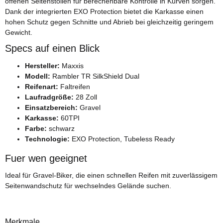
offenen Seitenstollen für berechenbare Kontrolle in Kurven sorgen.
Dank der integrierten EXO Protection bietet die Karkasse einen
hohen Schutz gegen Schnitte und Abrieb bei gleichzeitig geringem
Gewicht.
Specs auf einen Blick
Hersteller:
Maxxis
Modell:
Rambler TR SilkShield Dual
Reifenart:
Faltreifen
Laufradgröße:
28 Zoll
Einsatzbereich:
Gravel
Karkasse:
60TPI
Farbe:
schwarz
Technologie:
EXO Protection, Tubeless Ready
Fuer wen geeignet
Ideal für Gravel-Biker, die einen schnellen Reifen mit zuverlässigem
Seitenwandschutz für wechselndes Gelände suchen.
Merkmale