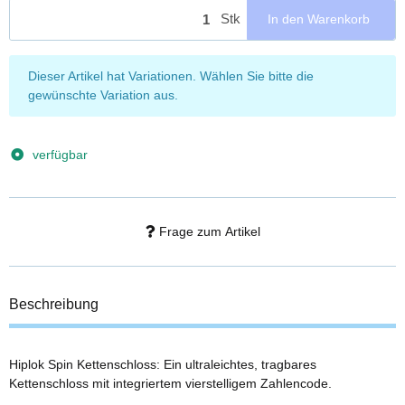
Stk
In den Warenkorb
x
Dieser Artikel hat Variationen. Wählen Sie bitte die
gewünschte Variation aus.
verfügbar
Frage zum Artikel
Beschreibung
Hiplok Spin Kettenschloss: Ein ultraleichtes, tragbares
Kettenschloss mit integriertem vierstelligem Zahlencode.