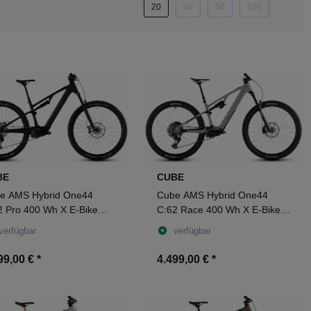
20
40
50
100
BE
CUBE
e AMS Hybrid One44
Cube AMS Hybrid One44
2 Pro 400 Wh X E-Bike
C:62 Race 400 Wh X E-Bike
y 29" blackline
Fully 29" reedbeige´n´black
verfügbar
verfügbar
99,00 €
*
4.499,00 €
*