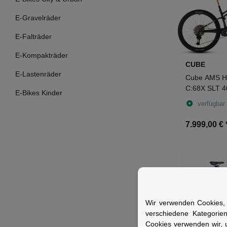
E-Gravelräder
E-Falträder
E-Kompakträder
CUBE
E-Lastenräder
Cube AMS H
C:68X SLT 4
E-Bikes Kinder
Fully 29" mat
verfügbar
7.999,00 €
Wir verwenden Cookies, 
verschiedene Kategorie
Cookies verwenden wir, 