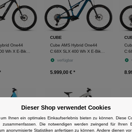
CUBE
CU
ybrid One44
Cube AMS Hybrid One44
Cub
00 Wh X E-Bike
C:68X SLX 400 Wh X E-Bike
C:6
rixblack´n´white
Fully 29" nebula´n´black
Bike
verfügbar
*
5.999,00 €
*
8.9
Dieser Shop verwendet Cookies
um Ihnen ein optimales Einkaufserlebnis bieten zu können. Diese Coo
n zusammenfassen. Die notwendigen werden zwingend für Ihren Ei
um anonymisierte Statistiken anfertigen zu können. Andere dienen vo