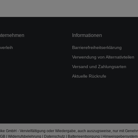
nternehmen
Informationen
verleih
Barrierefreiheitserklärung
Verwendung von Alternativteilen
Versand und Zahlungsarten
Aktuelle Rückrufe
ke GmbH - Vervielfältigung oder Wiedergabe, auch auszugsweise, nur mit Geneh
AGB
|
Widerrufsbelehrung
|
Datenschutz
|
Batterieentsorgung
|
Hinweisgebersystem