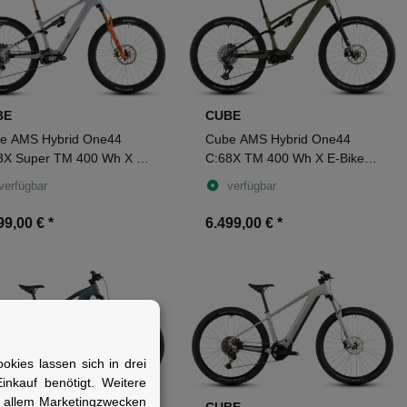
BE
CUBE
e AMS Hybrid One44
Cube AMS Hybrid One44
8X Super TM 400 Wh X E-
C:68X TM 400 Wh X E-Bike
 Fully 29" foggrey´n´fibre
Fully 29" reedgreen´n´matrix
verfügbar
verfügbar
99,00 €
*
6.499,00 €
*
kies lassen sich in drei
nkauf benötigt. Weitere
r allem Marketingzwecken