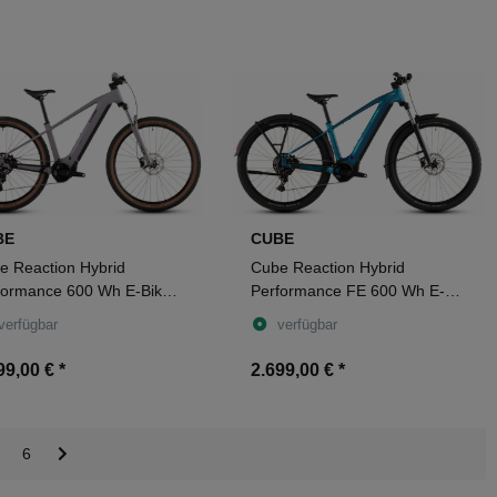
BE
CUBE
e Reaction Hybrid
Cube Reaction Hybrid
formance 600 Wh E-Bike
Performance FE 600 Wh E-
dtail Diamant plumgrey´n
Bike Hardtail Diamant
verfügbar
verfügbar
ck
electricblue´n´dazzle
99,00 €
*
2.699,00 €
*
6