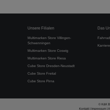
Unsere Filialen
Das U
Multimarken Store Villingen-
Fahrrad
Schwenningen
Karriere
Multimarken Store Coswig
Multimarken Store Riesa
Cube Store Dresden-Neustadt
Cube Store Freital
Cube Store Pirna
© K&K Bi
Kontakt
|
Impressum
|