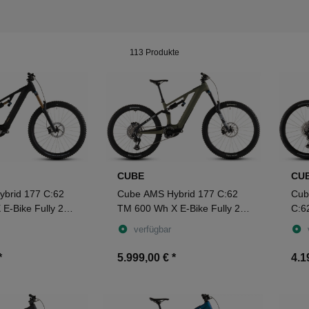
113 Produkte
CUBE
CU
brid 177 C:62
Cube AMS Hybrid 177 C:62
Cub
E-Bike Fully 29"
TM 600 Wh X E-Bike Fully 29"
C:6
ld
reedgreen´n´matrix
Full
verfügbar
*
5.999,00 €
*
4.1