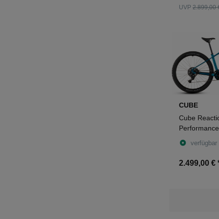
UVP
2.899,00 
CUBE
Cube Reacti
Performance
Hardtail Diam
verfügbar
´n´dazzle
2.499,00 €