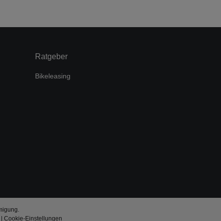
Ratgeber
Bikeleasing
migung.
|
Cookie-Einstellungen