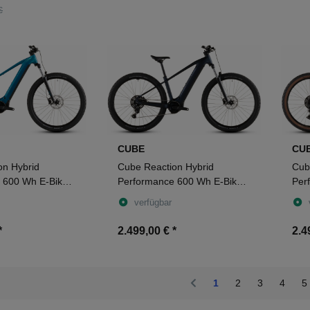
€
CUBE
CU
on Hybrid
Cube Reaction Hybrid
Cub
 600 Wh E-Bike
Performance 600 Wh E-Bike
Per
ant electricblue
Hardtail Diamant indigoblue´n
Har
verfügbar
´reflex
´bla
*
2.499,00 €
*
2.4
1
2
3
4
5