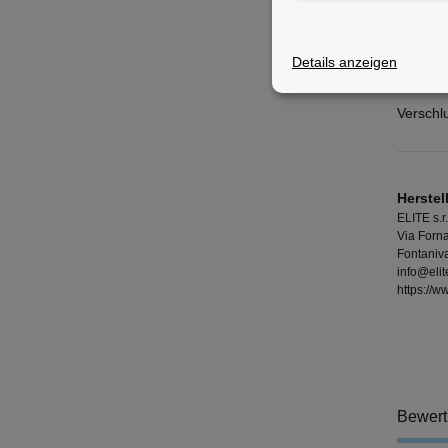
Serie:
Details anzeigen
Material
Verschl
Herstel
ELITE s.r.
Via Forna
Fontaniva
info@elit
https://w
Bewer