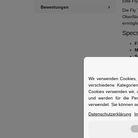
Elite Fl
Bewertungen
Die Fly
Oberflä
ermöglic
Specs
F
M
S
V
B
Wir verwenden Cookies, 
Fuer 
verschiedene Kategorie
Cookies verwenden wir, 
Ideal fü
und werden für die Pe
Hydrier
verwendet. Sie können se
Datenschutzerklärung
I
Merkm