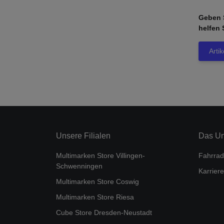
Geben S
helfen 
Arti
Unsere Filialen
Das U
Multimarken Store Villingen-
Fahrrad
Schwenningen
Karriere
Multimarken Store Coswig
Multimarken Store Riesa
Cube Store Dresden-Neustadt