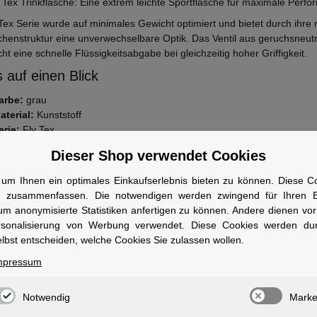
y Tex Trinkflasche: Eine extrem leichte Sportflasche für maximale Perf
 Tex Serie wurde auf minimales Gewicht optimiert und bietet durch ihre 
chenstruktur eine unverwechselbare Optik. Das Ventil aus geruchsneutr
ht eine schnelle Flüssigkeitsabgabe bei gleichzeitig hoher Griffigkeit.
 auf einen Blick
arbe:
grau
aterial:
Kunststoff
erie:
Fly Tex
erschluss:
Schraubverschluss mit großem Push-Pull-Ventil
Dieser Shop verwendet Cookies
esonderheit:
Extrem leicht und sportliche Optik
um Ihnen ein optimales Einkaufserlebnis bieten zu können. Diese Coo
wen geeignet
n zusammenfassen. Die notwendigen werden zwingend für Ihren Ei
um anonymisierte Statistiken anfertigen zu können. Andere dienen vo
r Rennradfahrer und ambitionierte Sportler, die ein minimales Gewicht 
rsonalisierung von Werbung verwendet. Diese Cookies werden du
ung suchen.
lbst entscheiden, welche Cookies Sie zulassen wollen.
mpressum
Notwendig
Marke
ale