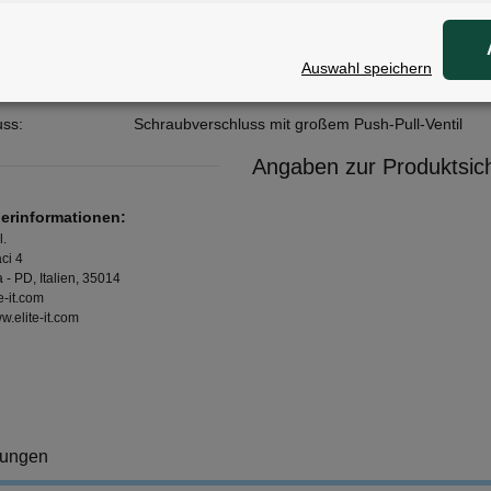
Fly Tex
Auswahl speichern
:
Kunststoff
uss:
Schraubverschluss mit großem Push-Pull-Ventil
Angaben zur Produktsich
lerinformationen:
l.
ci 4
 - PD, Italien, 35014
e-it.com
ww.elite-it.com
tungen