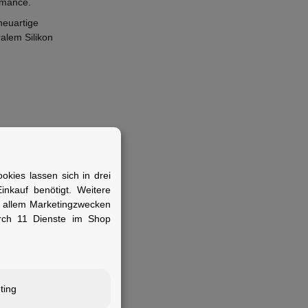
ormance.
neuartige
alem Silikon
kies lassen sich in drei
nkauf benötigt. Weitere
r allem Marketingzwecken
und schnelle
rch 11 Dienste im Shop
ting