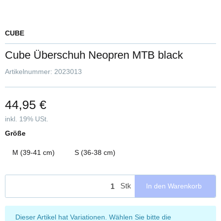
CUBE
Cube Überschuh Neopren MTB black
Artikelnummer:
2023013
44,95 €
inkl. 19% USt.
Größe
M (39-41 cm)
S (36-38 cm)
Stk
In den Warenkorb
x
Dieser Artikel hat Variationen. Wählen Sie bitte die