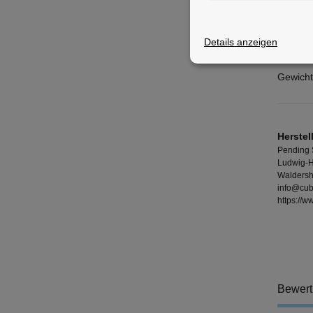
Merkm
Details anzeigen
Material
Gewicht
Herstel
Pending
Ludwig-H
Waldersh
info@cub
https://
Bewer