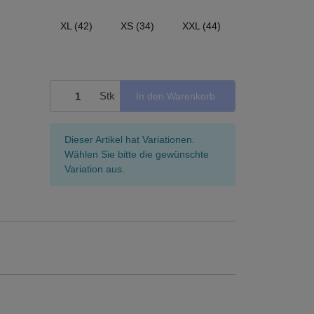
XL (42)
XS (34)
XXL (44)
Stk
In den Warenkorb
x
Dieser Artikel hat Variationen.
Wählen Sie bitte die gewünschte
Variation aus.