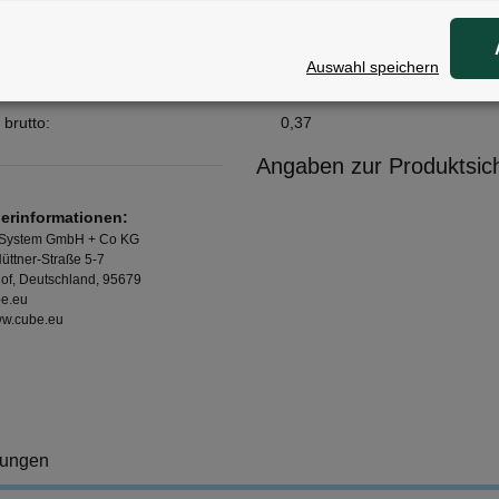
ale
Auswahl speichern
:
90% Polyester, 10% Elastan
 brutto:
0,37
Angaben zur Produktsich
lerinformationen:
 System GmbH + Co KG
üttner-Straße 5-7
of, Deutschland, 95679
e.eu
www.cube.eu
tungen