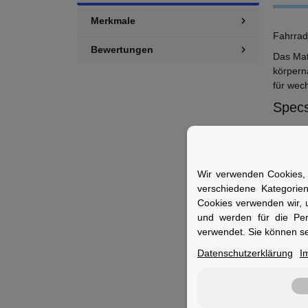
Merkmale
Fahrrad
Bewertungen
Das Mat
körpern
für wec
Specs
F
M
G
Wir verwenden Cookies, 
H
verschiedene Kategorie
V
Cookies verwenden wir, 
Fuer 
und werden für die Pe
verwendet. Sie können se
Ideal fü
Datenschutzerklärung
I