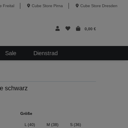
 Freital
Cube Store Pirna
Cube Store Dresden
0,00 €
Sale
Dienstrad
e schwarz
Größe
L (40)
M (38)
S (36)