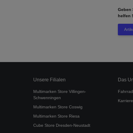
Geben S
helfen 
Arti
Unsere Filialen
Das U
Multimarken Store Villingen-
Fahrrad
Schwenningen
Karriere
Multimarken Store Coswig
Multimarken Store Riesa
Cube Store Dresden-Neustadt