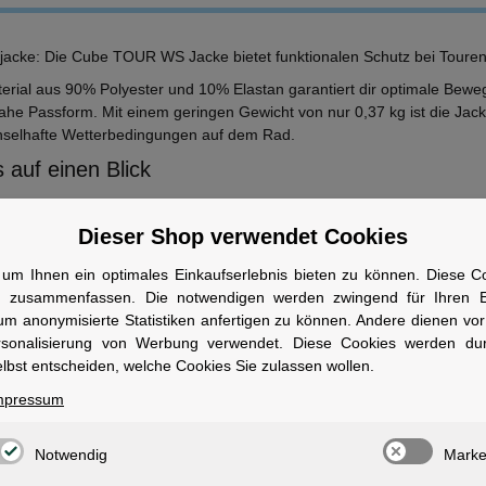
jacke: Die Cube TOUR WS Jacke bietet funktionalen Schutz bei Touren
erial aus 90% Polyester und 10% Elastan garantiert dir optimale Beweg
ahe Passform. Mit einem geringen Gewicht von nur 0,37 kg ist die Jacke
hselhafte Wetterbedingungen auf dem Rad.
 auf einen Blick
arbe:
schwarz
aterial:
90% Polyester, 10% Elastan
Dieser Shop verwendet Cookies
ewicht brutto:
0,37 kg
um Ihnen ein optimales Einkaufserlebnis bieten zu können. Diese Coo
ersteller:
Cube
n zusammenfassen. Die notwendigen werden zwingend für Ihren Ei
ersandklasse:
Standard
um anonymisierte Statistiken anfertigen zu können. Andere dienen vo
wen geeignet
rsonalisierung von Werbung verwendet. Diese Cookies werden du
lbst entscheiden, welche Cookies Sie zulassen wollen.
r Damen, die bei Tourenfahrten und im Freizeitradeln Wert auf Funktiona
mpressum
Notwendig
Marke