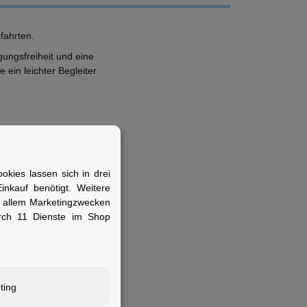
fahrten.
ungsfreiheit und eine
 ein leichter Begleiter
kies lassen sich in drei
nkauf benötigt. Weitere
r allem Marketingzwecken
rch 11 Dienste im Shop
lität legen.
ting