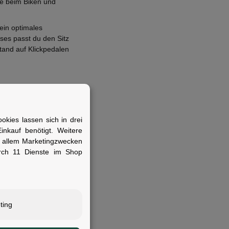
e beim Biken und
ein optimales
es passt du den Sitz
tand auf Klickpedalen
kies lassen sich in drei
nkauf benötigt. Weitere
ponenten-Cleatcover
r allem Marketingzwecken
rch 11 Dienste im Shop
el zum Laufen suchen.
ting