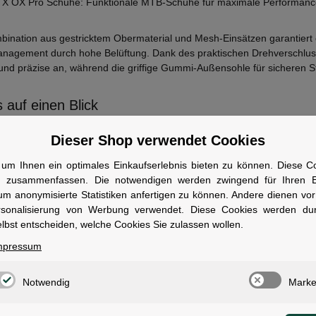
X OX Pro Schuhe: Funktionale MTB-Schuhe für maximale Performanc
bination aus gestricktem Obermaterial und Mesh-Einsätzen garantiert 
nagement durch hohe Belüftung. Dank des praktischen Drehverschluss
 und präzise an, während die griffige Gummi-Außensohle für sicheren S
 auf einen Blick
arbe:
schwarz
Dieser Shop verwendet Cookies
aterial:
Obermaterial: Mesh, PU | Sohle: EVA, Gummi, Nylon
erschluss:
Drehverschluss
um Ihnen ein optimales Einkaufserlebnis bieten zu können. Diese Coo
tiffness Index:
5
n zusammenfassen. Die notwendigen werden zwingend für Ihren Ei
esonderheiten:
Natural Fit Leisten, verstärkte Zehenkappe, Zweikom
um anonymisierte Statistiken anfertigen zu können. Andere dienen vo
rsonalisierung von Werbung verwendet. Diese Cookies werden du
wen geeignet
lbst entscheiden, welche Cookies Sie zulassen wollen.
ür Fahrer, die einen vielseitigen Schuh für das Gelände und den Wechs
mpressum
Notwendig
Marke