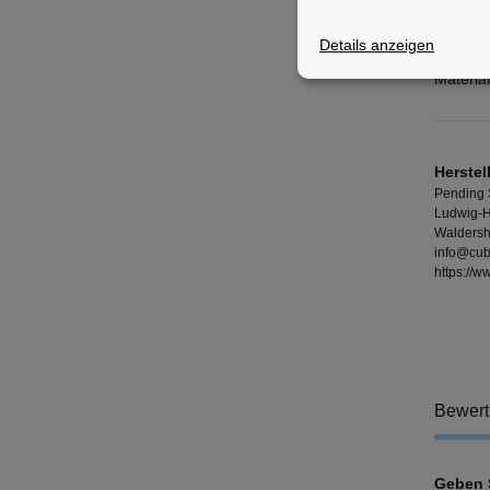
Merkm
Details anzeigen
Material
Herstel
Pending
Ludwig-H
Waldersh
info@cub
https://
Bewer
Geben S