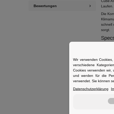
Cube AT
Bewertungen
Laufen.
Die Kom
Klimama
schnell
sorgt.
Specs
F
M
V
Wir verwenden Cookies, 
S
verschiedene Kategorie
B
Cookies verwenden wir, 
und werden für die Pe
Fuer 
verwendet. Sie können se
Ideal f
Datenschutzerklärung
I