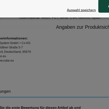
ale
Auswahl speichern
:
Obermaterial: Mesh, PU | Sohle: EVA, Gummi, Nylon
Angaben zur Produktsich
lerinformationen:
 System GmbH + Co KG
üttner-Straße 5-7
of, Deutschland, 95679
e.eu
www.cube.eu
tungen
ie die erste Bewertung für diesen Artikel ab und