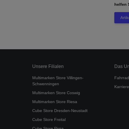
helfen 
Arti
Unsere Filialen
Das U
Multimarken Store Villingen-
Fahrrad
Schwenningen
Karriere
Multimarken Store Coswig
Multimarken Store Riesa
Cube Store Dresden-Neustadt
Cube Store Freital
Cube Store Pirna