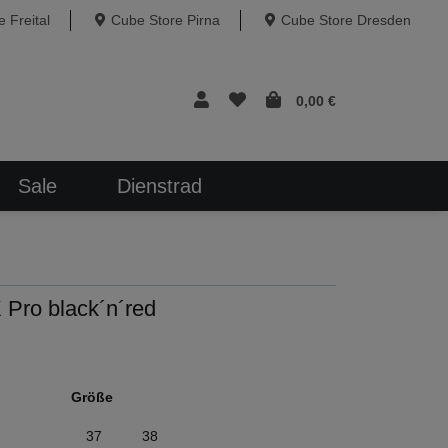
 Freital
Cube Store Pirna
Cube Store Dresden
0,00 €
Sale
Dienstrad
Pro black´n´red
Größe
37
38