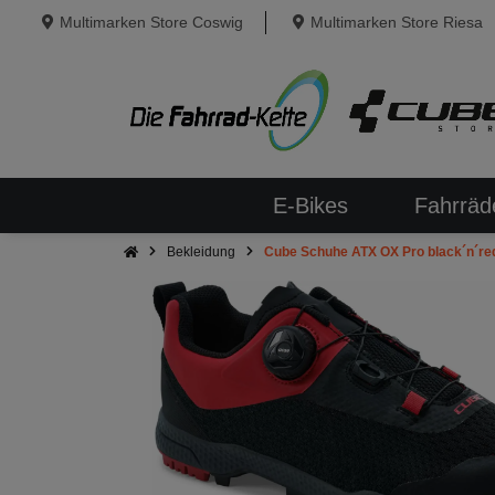
Multimarken Store Coswig
Multimarken Store Riesa
E-Bikes
Fahrräd
Bekleidung
Cube Schuhe ATX OX Pro black´n´re