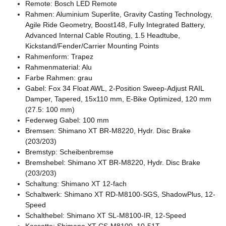
Remote: Bosch LED Remote
Rahmen: Aluminium Superlite, Gravity Casting Technology,
Agile Ride Geometry, Boost148, Fully Integrated Battery,
Advanced Internal Cable Routing, 1.5 Headtube,
Kickstand/Fender/Carrier Mounting Points
Rahmenform: Trapez
Rahmenmaterial: Alu
Farbe Rahmen: grau
Gabel: Fox 34 Float AWL, 2-Position Sweep-Adjust RAIL
Damper, Tapered, 15x110 mm, E-Bike Optimized, 120 mm
(27.5: 100 mm)
Federweg Gabel: 100 mm
Bremsen: Shimano XT BR-M8220, Hydr. Disc Brake
(203/203)
Bremstyp: Scheibenbremse
Bremshebel: Shimano XT BR-M8220, Hydr. Disc Brake
(203/203)
Schaltung: Shimano XT 12-fach
Schaltwerk: Shimano XT RD-M8100-SGS, ShadowPlus, 12-
Speed
Schalthebel: Shimano XT SL-M8100-IR, 12-Speed
Kassette: Shimano XT CS-M8100, 10-51T