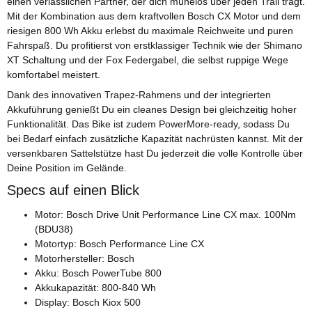
einen verlässlichen Partner, der dich mühelos über jeden Trail trägt.
Mit der Kombination aus dem kraftvollen Bosch CX Motor und dem
riesigen 800 Wh Akku erlebst du maximale Reichweite und puren
Fahrspaß. Du profitierst von erstklassiger Technik wie der Shimano
XT Schaltung und der Fox Federgabel, die selbst ruppige Wege
komfortabel meistert.
Dank des innovativen Trapez-Rahmens und der integrierten
Akkuführung genießt Du ein cleanes Design bei gleichzeitig hoher
Funktionalität. Das Bike ist zudem PowerMore-ready, sodass Du
bei Bedarf einfach zusätzliche Kapazität nachrüsten kannst. Mit der
versenkbaren Sattelstütze hast Du jederzeit die volle Kontrolle über
Deine Position im Gelände.
Specs auf einen Blick
Motor: Bosch Drive Unit Performance Line CX max. 100Nm
(BDU38)
Motortyp: Bosch Performance Line CX
Motorhersteller: Bosch
Akku: Bosch PowerTube 800
Akkukapazität: 800-840 Wh
Display: Bosch Kiox 500