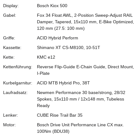
Display:
Bosch Kiox 500
Gabel:
Fox 34 Float AWL, 2-Position Sweep-Adjust RAIL
Damper, Tapered, 15x110 mm, E-Bike Optimized,
120 mm (27.5: 100 mm)
Griffe:
ACID Hybrid Perform
Kassette:
Shimano XT CS-M8100, 10-51T
Kette:
KMC e12
Kettenführung:
Reverse Flip-Guide E-Chain Guide, Direct Mount,
I-Plate
Kurbelgarnitur:
ACID MTB Hybrid Pro, 38T
Laufradsatz:
Newmen Performance 30 base/strong, 28/32
Spokes, 15x110 mm / 12x148 mm, Tubeless
Ready
Lenker:
CUBE Rise Trail Bar 35
Motor:
Bosch Drive Unit Performance Line CX max.
100Nm (BDU38)