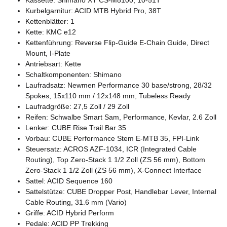
Kurbelgarnitur: ACID MTB Hybrid Pro, 38T
Kettenblätter: 1
Kette: KMC e12
Kettenführung: Reverse Flip-Guide E-Chain Guide, Direct
Mount, I-Plate
Antriebsart: Kette
Schaltkomponenten: Shimano
Laufradsatz: Newmen Performance 30 base/strong, 28/32
Spokes, 15x110 mm / 12x148 mm, Tubeless Ready
Laufradgröße: 27,5 Zoll / 29 Zoll
Reifen: Schwalbe Smart Sam, Performance, Kevlar, 2.6 Zoll
Lenker: CUBE Rise Trail Bar 35
Vorbau: CUBE Performance Stem E-MTB 35, FPI-Link
Steuersatz: ACROS AZF-1034, ICR (Integrated Cable
Routing), Top Zero-Stack 1 1/2 Zoll (ZS 56 mm), Bottom
Zero-Stack 1 1/2 Zoll (ZS 56 mm), X-Connect Interface
Sattel: ACID Sequence 160
Sattelstütze: CUBE Dropper Post, Handlebar Lever, Internal
Cable Routing, 31.6 mm (Vario)
Griffe: ACID Hybrid Perform
Pedale: ACID PP Trekking