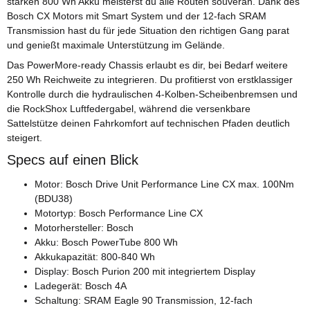
starken 800 Wh Akku meisterst du alle Routen souverän. Dank des
Bosch CX Motors mit Smart System und der 12-fach SRAM
Transmission hast du für jede Situation den richtigen Gang parat
und genießt maximale Unterstützung im Gelände.
Das PowerMore-ready Chassis erlaubt es dir, bei Bedarf weitere
250 Wh Reichweite zu integrieren. Du profitierst von erstklassiger
Kontrolle durch die hydraulischen 4-Kolben-Scheibenbremsen und
die RockShox Luftfedergabel, während die versenkbare
Sattelstütze deinen Fahrkomfort auf technischen Pfaden deutlich
steigert.
Specs auf einen Blick
Motor: Bosch Drive Unit Performance Line CX max. 100Nm
(BDU38)
Motortyp: Bosch Performance Line CX
Motorhersteller: Bosch
Akku: Bosch PowerTube 800 Wh
Akkukapazität: 800-840 Wh
Display: Bosch Purion 200 mit integriertem Display
Ladegerät: Bosch 4A
Schaltung: SRAM Eagle 90 Transmission, 12-fach