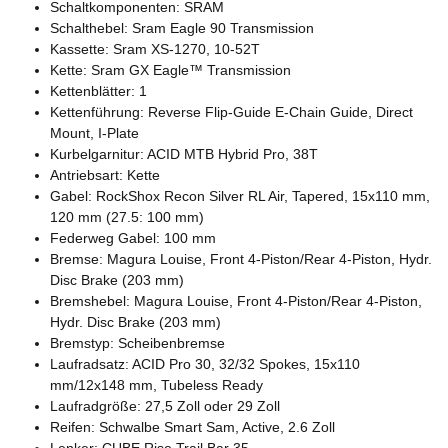
Schaltkomponenten: SRAM
Schalthebel: Sram Eagle 90 Transmission
Kassette: Sram XS-1270, 10-52T
Kette: Sram GX Eagle™ Transmission
Kettenblätter: 1
Kettenführung: Reverse Flip-Guide E-Chain Guide, Direct
Mount, I-Plate
Kurbelgarnitur: ACID MTB Hybrid Pro, 38T
Antriebsart: Kette
Gabel: RockShox Recon Silver RL Air, Tapered, 15x110 mm,
120 mm (27.5: 100 mm)
Federweg Gabel: 100 mm
Bremse: Magura Louise, Front 4-Piston/Rear 4-Piston, Hydr.
Disc Brake (203 mm)
Bremshebel: Magura Louise, Front 4-Piston/Rear 4-Piston,
Hydr. Disc Brake (203 mm)
Bremstyp: Scheibenbremse
Laufradsatz: ACID Pro 30, 32/32 Spokes, 15x110
mm/12x148 mm, Tubeless Ready
Laufradgröße: 27,5 Zoll oder 29 Zoll
Reifen: Schwalbe Smart Sam, Active, 2.6 Zoll
Lenker: CUBE Rise Trail Bar 35