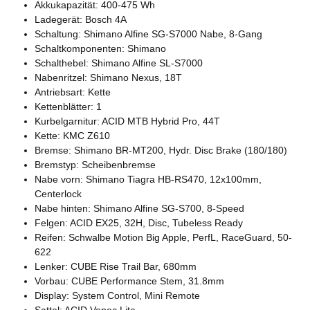
Akkukapazität: 400-475 Wh
Ladegerät: Bosch 4A
Schaltung: Shimano Alfine SG-S7000 Nabe, 8-Gang
Schaltkomponenten: Shimano
Schalthebel: Shimano Alfine SL-S7000
Nabenritzel: Shimano Nexus, 18T
Antriebsart: Kette
Kettenblätter: 1
Kurbelgarnitur: ACID MTB Hybrid Pro, 44T
Kette: KMC Z610
Bremse: Shimano BR-MT200, Hydr. Disc Brake (180/180)
Bremstyp: Scheibenbremse
Nabe vorn: Shimano Tiagra HB-RS470, 12x100mm,
Centerlock
Nabe hinten: Shimano Alfine SG-S700, 8-Speed
Felgen: ACID EX25, 32H, Disc, Tubeless Ready
Reifen: Schwalbe Motion Big Apple, PerfL, RaceGuard, 50-
622
Lenker: CUBE Rise Trail Bar, 680mm
Vorbau: CUBE Performance Stem, 31.8mm
Display: System Control, Mini Remote
Sattel: ACID Venec Lite