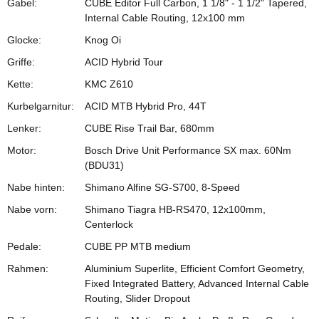
Gabel:
CUBE Editor Full Carbon, 1 1/8" - 1 1/2" Tapered,
Internal Cable Routing, 12x100 mm
Glocke:
Knog Oi
Griffe:
ACID Hybrid Tour
Kette:
KMC Z610
Kurbelgarnitur:
ACID MTB Hybrid Pro, 44T
Lenker:
CUBE Rise Trail Bar, 680mm
Motor:
Bosch Drive Unit Performance SX max. 60Nm
(BDU31)
Nabe hinten:
Shimano Alfine SG-S700, 8-Speed
Nabe vorn:
Shimano Tiagra HB-RS470, 12x100mm,
Centerlock
Pedale:
CUBE PP MTB medium
Rahmen:
Aluminium Superlite, Efficient Comfort Geometry,
Fixed Integrated Battery, Advanced Internal Cable
Routing, Slider Dropout