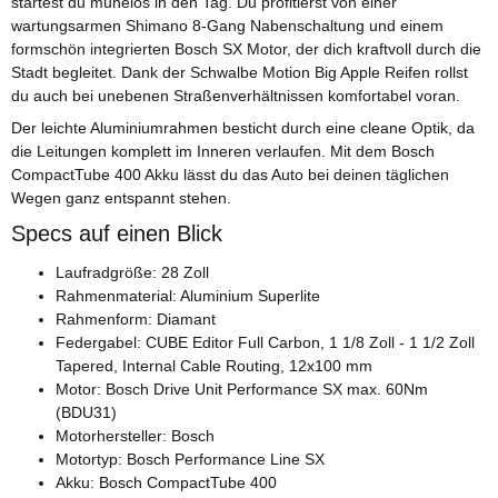
startest du mühelos in den Tag. Du profitierst von einer
wartungsarmen Shimano 8-Gang Nabenschaltung und einem
formschön integrierten Bosch SX Motor, der dich kraftvoll durch die
Stadt begleitet. Dank der Schwalbe Motion Big Apple Reifen rollst
du auch bei unebenen Straßenverhältnissen komfortabel voran.
Der leichte Aluminiumrahmen besticht durch eine cleane Optik, da
die Leitungen komplett im Inneren verlaufen. Mit dem Bosch
CompactTube 400 Akku lässt du das Auto bei deinen täglichen
Wegen ganz entspannt stehen.
Specs auf einen Blick
Laufradgröße: 28 Zoll
Rahmenmaterial: Aluminium Superlite
Rahmenform: Diamant
Federgabel: CUBE Editor Full Carbon, 1 1/8 Zoll - 1 1/2 Zoll
Tapered, Internal Cable Routing, 12x100 mm
Motor: Bosch Drive Unit Performance SX max. 60Nm
(BDU31)
Motorhersteller: Bosch
Motortyp: Bosch Performance Line SX
Akku: Bosch CompactTube 400