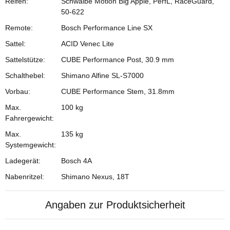
Reifen:
Schwalbe Motion Big Apple, PerfL, RaceGuard,
50-622
Remote:
Bosch Performance Line SX
Sattel:
ACID Venec Lite
Sattelstütze:
CUBE Performance Post, 30.9 mm
Schalthebel:
Shimano Alfine SL-S7000
Vorbau:
CUBE Performance Stem, 31.8mm
Max.
100 kg
Fahrergewicht:
Max.
135 kg
Systemgewicht:
Ladegerät:
Bosch 4A
Nabenritzel:
Shimano Nexus, 18T
Angaben zur Produktsicherheit