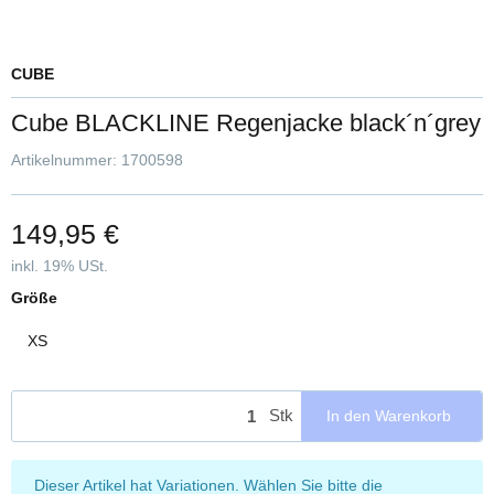
CUBE
Cube BLACKLINE Regenjacke black´n´grey
Artikelnummer:
1700598
149,95 €
inkl. 19% USt.
Größe
XS
Stk
In den Warenkorb
x
Dieser Artikel hat Variationen. Wählen Sie bitte die