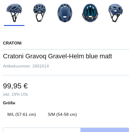
CRATONI
Cratoni Gravoq Gravel-Helm blue matt
Artikelnummer:
2601614
99,95 €
inkl. 19% USt.
Größe
M/L (57-61 cm)
S/M (54-58 cm)