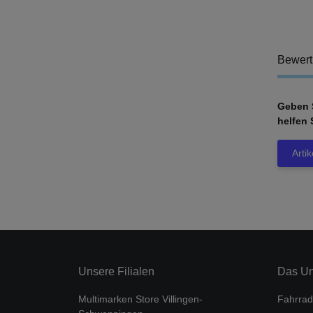
Bewer
Geben S
helfen 
Arti
Unsere Filialen
Das U
Multimarken Store Villingen-
Fahrrad