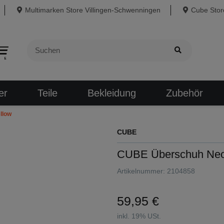
Multimarken Store Villingen-Schwenningen
Cube Store
er
Teile
Bekleidung
Zubehör
llow
CUBE
CUBE Überschuh Neop
Artikelnummer:
2104858
59,95 €
inkl. 19% USt.