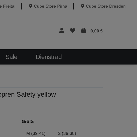
 Freital
Cube Store Pirna
Cube Store Dresden
0,00 €
Sale
Dienstrad
ren Safety yellow
Größe
M (39-41)
S (36-38)