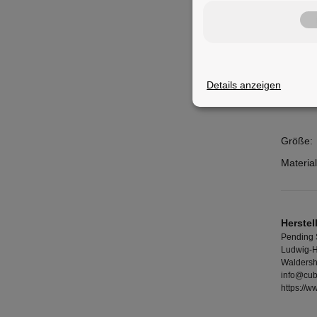
Merkm
Details anzeigen
Feature
Größe:
Material
Herstel
Pending
Ludwig-H
Waldersh
info@cub
https://