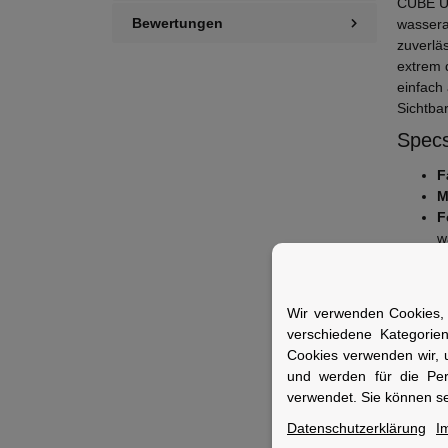
CUBE Üb
Bewertungen
wassera
zuverlä
extrem 
einfach
Sichtbar
Specs
F
M
F
w
e
M
G
Wir verwenden Cookies, 
verschiedene Kategorie
Fuer 
Cookies verwenden wir, 
Ideal f
und werden für die Pe
benötig
verwendet. Sie können se
Datenschutzerklärung
I