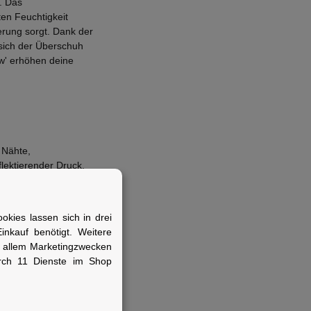
. Das
en Feuchtigkeit
erung sorgt. Dank der
 sich der Überschuh
ow' erhöhen deine
 Nähte,
lektierender Druck,
ch Klett, abriebfestes
kies lassen sich in drei
nkauf benötigt. Weitere
r allem Marketingzwecken
ichtbarkeit und Wärme
rch 11 Dienste im Shop