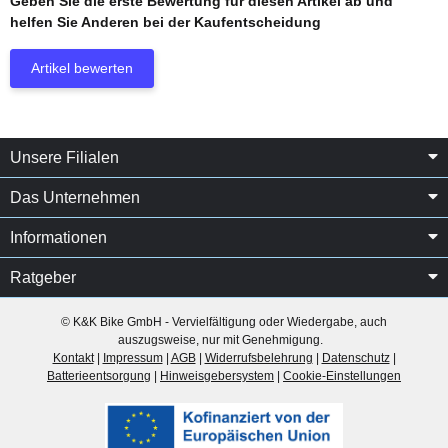
Geben Sie die erste Bewertung für diesen Artikel ab und
helfen Sie Anderen bei der Kaufentscheidung
Artikel bewerten
Unsere Filialen
Das Unternehmen
Informationen
Ratgeber
© K&K Bike GmbH - Vervielfältigung oder Wiedergabe, auch
auszugsweise, nur mit Genehmigung.
Kontakt
|
Impressum
|
AGB
|
Widerrufsbelehrung
|
Datenschutz
|
Batterieentsorgung
|
Hinweisgebersystem
|
Cookie-Einstellungen