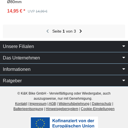
Ø80mm
14,95 €
*
UVP
14,99 €
Seite
1
von 3
Unsere Filialen
Das Unternehmen
Informationen
Ratgeber
© K&K Bike GmbH - Vervielfältigung oder Wiedergabe, auch
auszugsweise, nur mit Genehmigung.
Kontakt
|
Impressum
|
AGB
|
Widerrufsbelehrung
|
Datenschutz
|
Batterieentsorgung
|
Hinweisgebersystem
|
Cookie-Einstellungen