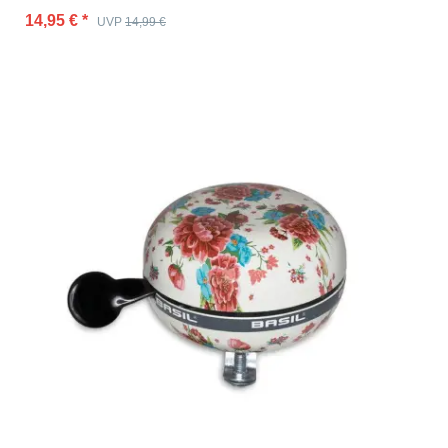
14,95 €
*
UVP
14,99 €