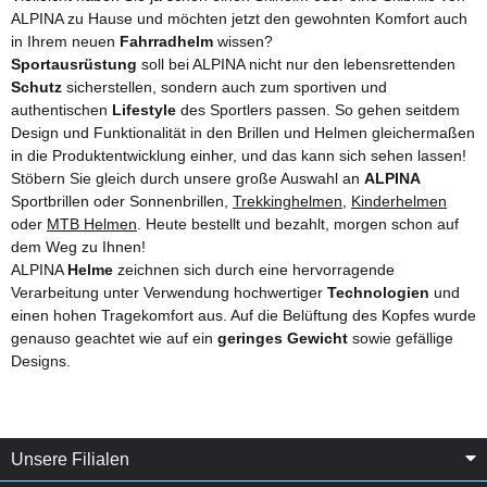
ALPINA zu Hause und möchten jetzt den gewohnten Komfort auch
in Ihrem neuen
Fahrradhelm
wissen?
Sportausrüstung
soll bei ALPINA nicht nur den lebensrettenden
Schutz
sicherstellen, sondern auch zum sportiven und
authentischen
Lifestyle
des Sportlers passen. So gehen seitdem
Design und Funktionalität in den Brillen und Helmen gleichermaßen
in die Produktentwicklung einher, und das kann sich sehen lassen!
Stöbern Sie gleich durch unsere große Auswahl an
ALPINA
Sportbrillen oder Sonnenbrillen,
Trekkinghelmen
,
Kinderhelmen
oder
MTB Helmen
. Heute bestellt und bezahlt, morgen schon auf
dem Weg zu Ihnen!
ALPINA
Helme
zeichnen sich durch eine hervorragende
Verarbeitung unter Verwendung hochwertiger
Technologien
und
einen hohen Tragekomfort aus. Auf die Belüftung des Kopfes wurde
genauso geachtet wie auf ein
geringes Gewicht
sowie gefällige
Designs.
Unsere Filialen