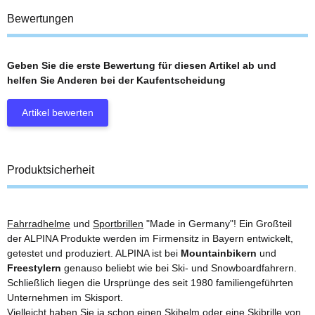
Bewertungen
Geben Sie die erste Bewertung für diesen Artikel ab und
helfen Sie Anderen bei der Kaufentscheidung
Artikel bewerten
Produktsicherheit
Fahrradhelme
und
Sportbrillen
"Made in Germany"! Ein Großteil
der ALPINA Produkte werden im Firmensitz in Bayern entwickelt,
getestet und produziert. ALPINA ist bei
Mountainbikern
und
Freestylern
genauso beliebt wie bei Ski- und Snowboardfahrern.
Schließlich liegen die Ursprünge des seit 1980 familiengeführten
Unternehmen im Skisport.
Vielleicht haben Sie ja schon einen Skihelm oder eine Skibrille von