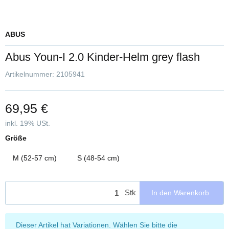
ABUS
Abus Youn-I 2.0 Kinder-Helm grey flash
Artikelnummer:
2105941
69,95 €
inkl. 19% USt.
Größe
M (52-57 cm)
S (48-54 cm)
Stk
In den Warenkorb
x
Dieser Artikel hat Variationen. Wählen Sie bitte die