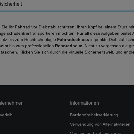
tsicherheit
b Sie Ihr Fahrrad vor Diebstahl schützen, Ihren Kopf bei einem Sturz m
nge schadenfrei transportieren möchten. Für all diese Aufgaben bietet
hutz bis zum Hochtechnologie
Fahrradschloss
in punkto Diebstahlsch
helm
bis zum professionellen
Rennradhelm
. Nicht zu vergessen die g
dtaschen
. Klicken Sie sich durch die virtuelle Sicherheitswelt, und en
nternehmen
Informationen
verleih
Barrierefreiheitserklärung
Verwendung von Alternativteilen
Versand und Zahlungsarten