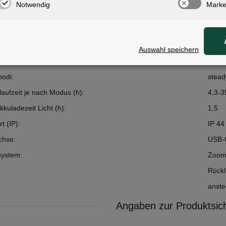
Notwendig
Marke
tterieart:
Lithi
azität (mAh):
200
om (lm):
6,7
Auswahl speichern
ungsart des Lichts:
magne
odi:
stead
laufzeit je nach Modus (h):
4,3-3
kuladezeit Licht (h):
1,5
t (IP):
IP 44
chse:
USB-
system:
Zoom™
Rückl
anste
Angaben zur Produktsich