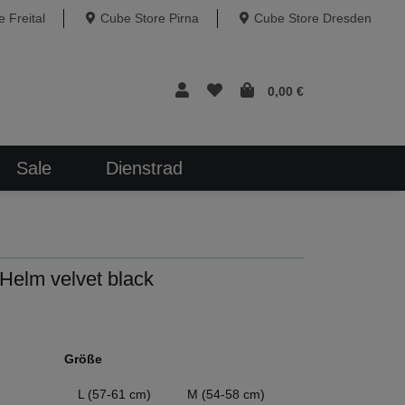
 Freital
Cube Store Pirna
Cube Store Dresden
0,00 €
Sale
Dienstrad
Helm velvet black
Größe
L (57-61 cm)
M (54-58 cm)