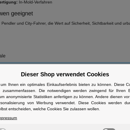
ertigung:
In-Mold-Verfahren
wen geeignet
r Pendler und City-Fahrer, die Wert auf Sicherheit, Sichtbarkeit und urb
ale
Dieser Shop verwendet Cookies
schluss:
Magne
bare Polster:
Ja
um Ihnen ein optimales Einkaufserlebnis bieten zu können. Diese Coo
n zusammenfassen. Die notwendigen werden zwingend für Ihren Ei
re Polster:
Ja
um anonymisierte Statistiken anfertigen zu können. Andere dienen vo
:
Vollri
rsonalisierung von Werbung verwendet. Diese Cookies werden du
lbst entscheiden, welche Cookies Sie zulassen wollen.
ngsverfahren:
In-Mo
mpressum
fnung:
Ja
ng:
16