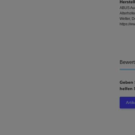
Herstel
ABUS Aug
Alterhof
Wetter, 
https://
Bewer
Geben S
helfen 
Arti