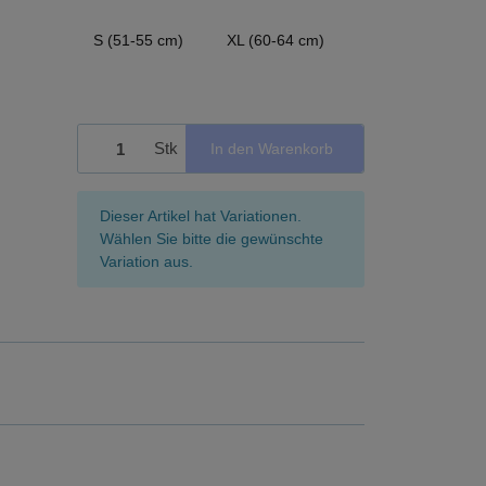
S (51-55 cm)
XL (60-64 cm)
Stk
In den Warenkorb
x
Dieser Artikel hat Variationen.
Wählen Sie bitte die gewünschte
Variation aus.