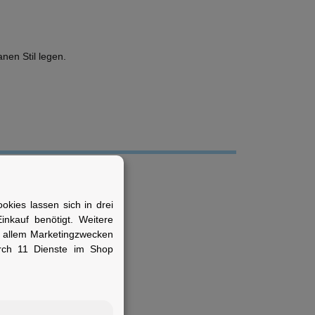
anen Stil legen.
tverschluss
kies lassen sich in drei
nkauf benötigt. Weitere
r allem Marketingzwecken
ng
rch 11 Dienste im Shop
ld-Verfahren