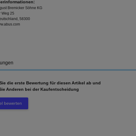
lerinformationen:
ust Bremicker Söhne KG
er Weg 25
Deutschland, 58300
www.abus.com
tungen
ie die erste Bewertung für diesen Artikel ab und
Sie Anderen bei der Kaufentscheidung
kel bewerten