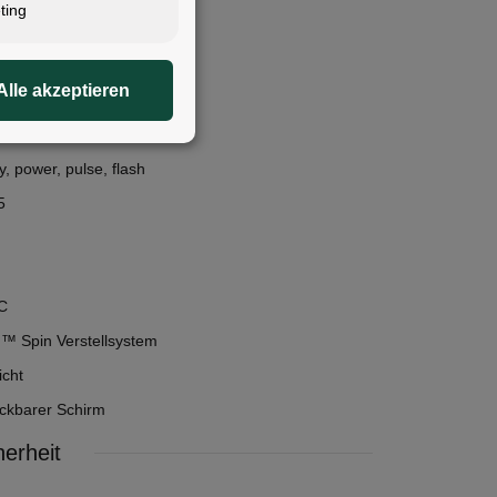
ting
um-Polymer
Alle akzeptieren
tisches Licht
y, power, pulse, flash
5
C
 Spin Verstellsystem
icht
ckbarer Schirm
erheit