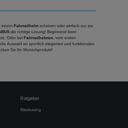
it einem
Fahrradhelm
schützen oder einfach nur ein
ABUS
die richtige Lösung! Beginnend beim
utz. Oder bei
Fahrradhelmen
, vom ersten
roße Auswahl an sportlich eleganten und funktionalen
tdecken Sie Ihr Wunschprodukt!
Ratgeber
Bikeleasing