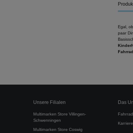
Produk
Egal, o
paar Di
Basissc
Kinder
Fahrra
Unsere Filialen
Das U
Multimarken Store Villingen-
Fahrrad
Schwenningen
Karriere
Multimarken Store Coswig