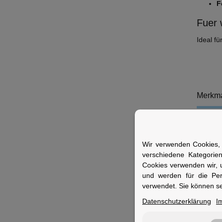
F
Fuer 
Ideal fü
Merkm
Kinnver
Entnehm
Wir verwenden Cookies, 
verschiedene Kategorie
Waschba
Cookies verwenden wir, 
Kopfring
und werden für die Pe
verwendet. Sie können se
Fertigu
Datenschutzerklärung
I
Zopf-Öf
Belüftu