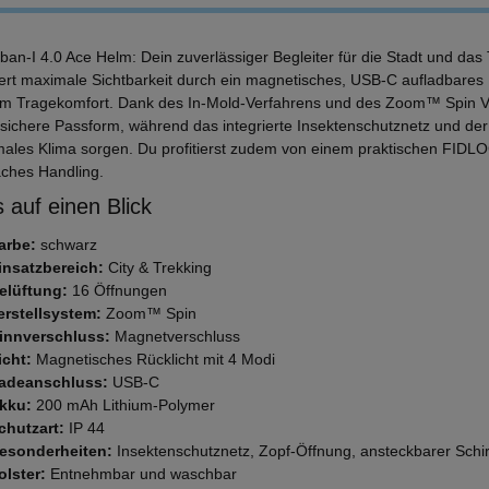
ban-I 4.0 Ace Helm: Dein zuverlässiger Begleiter für die Stadt und das
ert maximale Sichtbarkeit durch ein magnetisches, USB-C aufladbares 
m Tragekomfort. Dank des In-Mold-Verfahrens und des Zoom™ Spin Ve
 sichere Passform, während das integrierte Insektenschutznetz und d
imales Klima sorgen. Du profitierst zudem von einem praktischen FID
aches Handling.
 auf einen Blick
arbe:
schwarz
insatzbereich:
City & Trekking
elüftung:
16 Öffnungen
erstellsystem:
Zoom™ Spin
innverschluss:
Magnetverschluss
icht:
Magnetisches Rücklicht mit 4 Modi
adeanschluss:
USB-C
kku:
200 mAh Lithium-Polymer
chutzart:
IP 44
esonderheiten:
Insektenschutznetz, Zopf-Öffnung, ansteckbarer Schi
olster:
Entnehmbar und waschbar