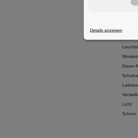
Akku-/Ba
Akkukap
Lichtstr
Details anzeigen
Befestig
Leuchtm
Mindest
Dauer Ak
Schutzar
Ladebu
Verstell
Licht:
Schirm: