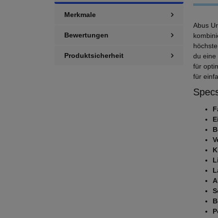
Merkmale
Abus Ur
Bewertungen
kombini
höchste
Produktsicherheit
du eine
für opt
für einf
Specs
F
E
B
V
K
L
L
A
S
B
P