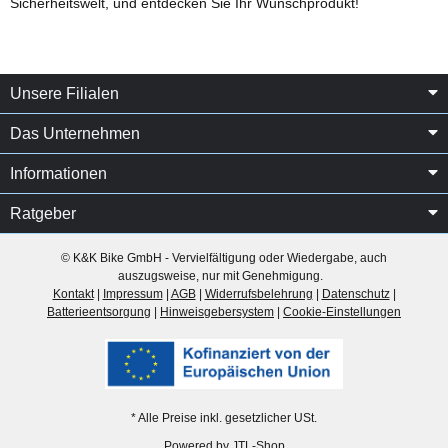
Sicherheitswelt, und entdecken Sie Ihr Wunschprodukt!
Unsere Filialen
Das Unternehmen
Informationen
Ratgeber
© K&K Bike GmbH - Vervielfältigung oder Wiedergabe, auch
auszugsweise, nur mit Genehmigung.
Kontakt
|
Impressum
|
AGB
|
Widerrufsbelehrung
|
Datenschutz
|
Batterieentsorgung
|
Hinweisgebersystem
|
Cookie-Einstellungen
* Alle Preise inkl. gesetzlicher USt.
Powered by
JTL-Shop