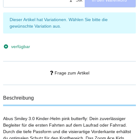
x
Dieser Artikel hat Variationen. Wählen Sie bitte die
gewünschte Variation aus.
verfügbar
Frage zum Artikel
Beschreibung
Abus Smiley 3.0 Kinder-Helm pink butterfly: Dein zuverlässiger
Begleiter für die ersten Fahrten auf dem Laufrad oder Fahrrad.
Durch die tiefe Passform und die visierartige Vorderkante erhältst
du optimalen Schutz für den Kopfbereich. Das Zoom Ace Kids