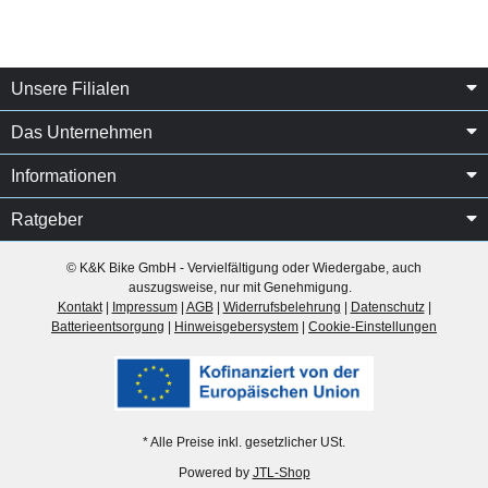
Unsere Filialen
Das Unternehmen
Informationen
Ratgeber
© K&K Bike GmbH - Vervielfältigung oder Wiedergabe, auch
auszugsweise, nur mit Genehmigung.
Kontakt
|
Impressum
|
AGB
|
Widerrufsbelehrung
|
Datenschutz
|
Batterieentsorgung
|
Hinweisgebersystem
|
Cookie-Einstellungen
* Alle Preise inkl. gesetzlicher USt.
Powered by
JTL-Shop