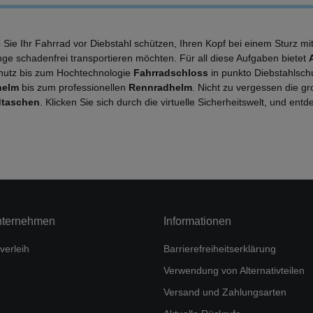
b Sie Ihr Fahrrad vor Diebstahl schützen, Ihren Kopf bei einem Sturz m
nge schadenfrei transportieren möchten. Für all diese Aufgaben bietet
hutz bis zum Hochtechnologie
Fahrradschloss
in punkto Diebstahlsch
helm
bis zum professionellen
Rennradhelm
. Nicht zu vergessen die g
dtaschen
. Klicken Sie sich durch die virtuelle Sicherheitswelt, und en
nternehmen
Informationen
verleih
Barrierefreiheitserklärung
Verwendung von Alternativteilen
Versand und Zahlungsarten