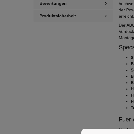
Bewertungen
hochwer
der Pow
Produktsicherheit
erreicht
Der ABU
Verdeck
Montag
Specs
S
F
S
B
B
H
H
H
T
Fuer 
Ideal f