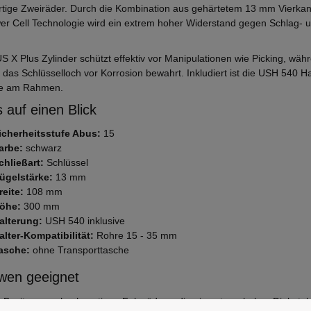
tige Zweiräder. Durch die Kombination aus gehärtetem 13 mm Vierkan
er Cell Technologie wird ein extrem hoher Widerstand gegen Schlag- u
.
S X Plus Zylinder schützt effektiv vor Manipulationen wie Picking, wä
 das Schlüsselloch vor Korrosion bewahrt. Inkludiert ist die USH 540 H
e am Rahmen.
 auf einen Blick
icherheitsstufe Abus:
15
arbe:
schwarz
chließart:
Schlüssel
ügelstärke:
13 mm
reite:
108 mm
öhe:
300 mm
alterung:
USH 540 inklusive
alter-Kompatibilität:
Rohre 15 - 35 mm
asche:
ohne Transporttasche
wen geeignet
ür Besitzer von hochwertigen Fahrrädern, die ein extrem hohes Diebstah