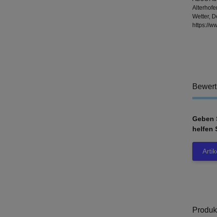
Alterhof
Wetter, 
https://
Bewer
Geben S
helfen 
Arti
Produk