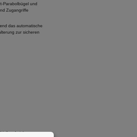
t-Parabolbügel und
nd Zugangriffe
hrend das automatische
alterung zur sicheren
lrisiko absichern