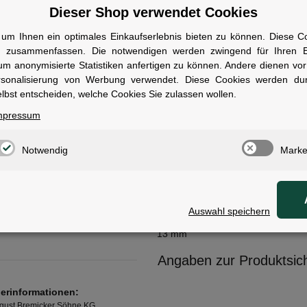
.
Dieser Shop verwendet Cookies
um Ihnen ein optimales Einkaufserlebnis bieten zu können. Diese Coo
n zusammenfassen. Die notwendigen werden zwingend für Ihren Ei
um anonymisierte Statistiken anfertigen zu können. Andere dienen vo
rsonalisierung von Werbung verwendet. Diese Cookies werden du
ale
lbst entscheiden, welche Cookies Sie zulassen wollen.
mpressum
mit Halter
ng:
USH 540
Notwendig
Marke
300 mm
108 mm
Auswahl speichern
ohne Transporttasche
13 mm
Angaben zur Produktsich
lerinformationen:
ust Bremicker Söhne KG