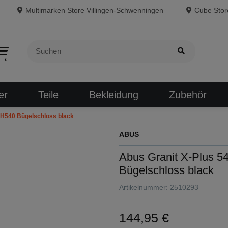
Multimarken Store Villingen-Schwenningen
Cube Store
er
Teile
Bekleidung
Zubehör
SH540 Bügelschloss black
ABUS
Abus Granit X-Plus 
Bügelschloss black
Artikelnummer:
2510293
144,95 €