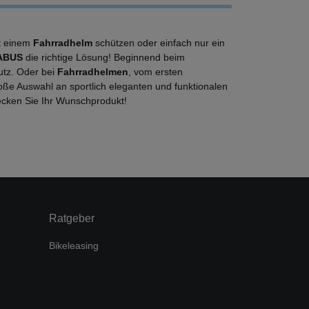
it einem
Fahrradhelm
schützen oder einfach nur ein
ABUS
die richtige Lösung! Beginnend beim
utz. Oder bei
Fahrradhelmen
, vom ersten
roße Auswahl an sportlich eleganten und funktionalen
tdecken Sie Ihr Wunschprodukt!
Ratgeber
Bikeleasing