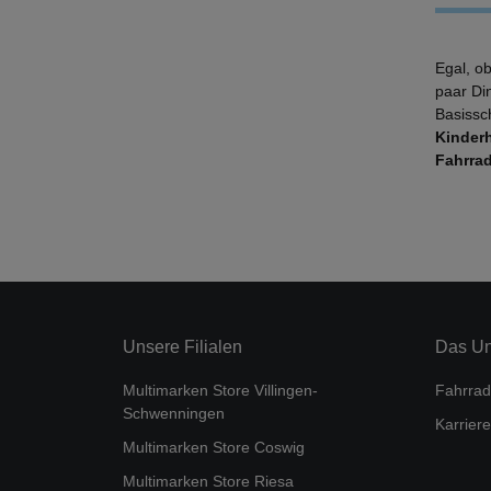
Egal, o
paar Di
Basissc
Kinder
Fahrra
Unsere Filialen
Das U
Multimarken Store Villingen-
Fahrrad
Schwenningen
Karriere
Multimarken Store Coswig
Multimarken Store Riesa