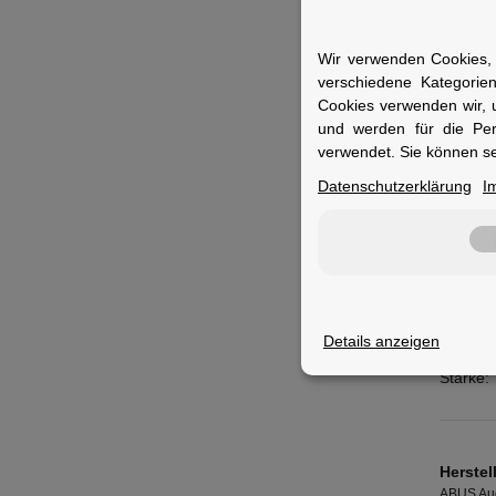
müssen
Wir verwenden Cookies, 
verschiedene Kategorie
Cookies verwenden wir, 
und werden für die Pe
Merkm
verwendet. Sie können se
Datenschutzerklärung
I
Halter:
Halteru
Höhe:
Breite:
Details anzeigen
Tasche:
Stärke:
Herstel
ABUS Aug