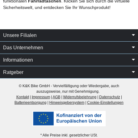
funktionalen
Fahrradtaschen
. Klicken Sie sich durch die virtuelle
Sicherheitswelt, und entdecken Sie Ihr Wunschprodukt!
Unsere Filialen
Das Unternehmen
Informationen
Ratgeber
© K&K Bike GmbH - Vervielfältigung oder Wiedergabe, auch
auszugsweise, nur mit Genehmigung.
Kontakt
|
Impressum
|
AGB
|
Widerrufsbelehrung
|
Datenschutz
|
Batterieentsorgung
|
Hinweisgebersystem
|
Cookie-Einstellungen
* Alle Preise inkl. gesetzlicher USt.