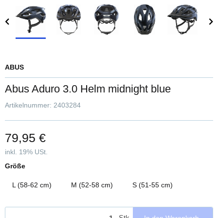
ABUS
Abus Aduro 3.0 Helm midnight blue
Artikelnummer:
2403284
79,95 €
inkl. 19% USt.
Größe
L (58-62 cm)
M (52-58 cm)
S (51-55 cm)
Stk
In den Warenkorb