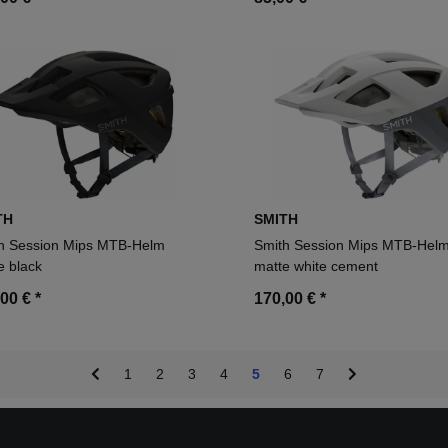
TH
SMITH
h Session Mips MTB-Helm
Smith Session Mips MTB-Hel
e black
matte white cement
,00 €
*
170,00 €
*
1
2
3
4
5
6
7