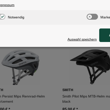
mpressum
TH
SMITH
Notwendig
Marke
h Network Mips Rennrad-Helm
Smith Network Mips Rennrad
e royal navy/summit
white/matte white
,00 €
*
170,00 €
*
Auswahl speichern
TH
SMITH
h Persist Mips Rennrad-Helm
Smith Pilot Mips MTB-Helm ma
e/cement
black
,00 €
*
85,00 €
*