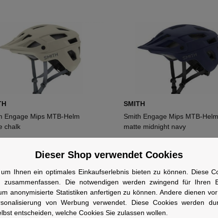
TH
SMITH
h Engage Mips MTB-Helm
Smith Engage Mips MTB-Hel
e chalk
matte midnight navy
,00 €
*
130,00 €
*
Dieser Shop verwendet Cookies
um Ihnen ein optimales Einkaufserlebnis bieten zu können. Diese Coo
n zusammenfassen. Die notwendigen werden zwingend für Ihren Ei
um anonymisierte Statistiken anfertigen zu können. Andere dienen vo
rsonalisierung von Werbung verwendet. Diese Cookies werden du
lbst entscheiden, welche Cookies Sie zulassen wollen.