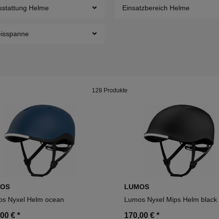
sstattung Helme
Einsatzbereich Helme
eisspanne
128 Produkte
OS
LUMOS
s Nyxel Helm ocean
Lumos Nyxel Mips Helm black
,00 €
*
170,00 €
*