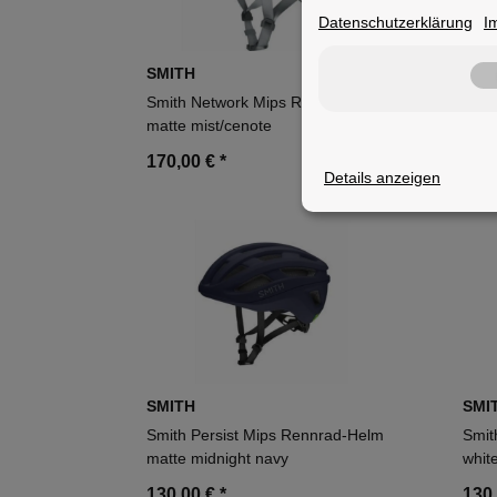
Datenschutzerklärung
I
SMITH
SMI
Smith Network Mips Rennrad-Helm
Smit
matte mist/cenote
matt
170,00 €
*
170
Details anzeigen
SMITH
SMI
Smith Persist Mips Rennrad-Helm
Smit
matte midnight navy
whit
130,00 €
*
130