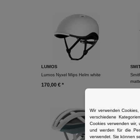
LUMOS
SMI
Lumos Nyxel Mips Helm white
Smit
matt
170,00 €
*
130
Wir verwenden Cookies, 
verschiedene Kategorie
Cookies verwenden wir, 
und werden für die Pe
verwendet. Sie können se