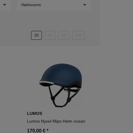
Helmnorm
20
40
50
100
LUMOS
Lumos Nyxel Mips Helm ocean
170,00 €
*