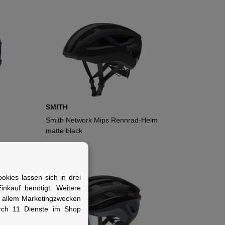
SMITH
m
Smith Network Mips Rennrad-Helm
matte black
170,00 €
*
kies lassen sich in drei
nkauf benötigt. Weitere
r allem Marketingzwecken
rch 11 Dienste im Shop