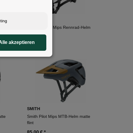
SMITH
ting
-Helm
Smith Persist Mips Rennrad-Helm
black/cement
Alle akzeptieren
130,00 €
*
SMITH
tte
Smith Pilot Mips MTB-Helm matte
flint
85,00 €
*