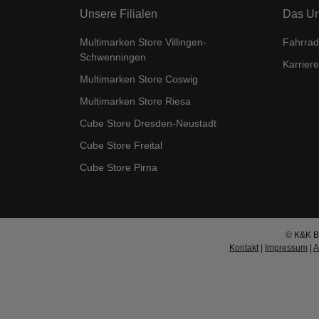
Unsere Filialen
Das U
Multimarken Store Villingen-
Fahrrad
Schwenningen
Karriere
Multimarken Store Coswig
Multimarken Store Riesa
Cube Store Dresden-Neustadt
Cube Store Freital
Cube Store Pirna
© K&K Bi
Kontakt
|
Impressum
|