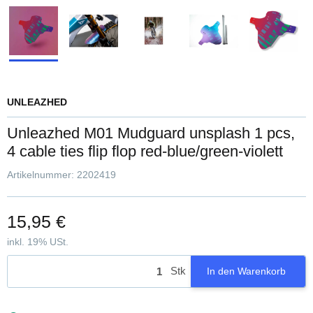
UNLEAZHED
Unleazhed M01 Mudguard unsplash 1 pcs,
4 cable ties flip flop red-blue/green-violett
Artikelnummer:
2202419
15,95 €
inkl. 19% USt.
Stk
In den Warenkorb