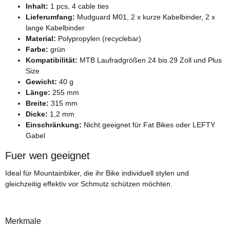
Inhalt:
1 pcs, 4 cable ties
Lieferumfang:
Mudguard M01, 2 x kurze Kabelbinder, 2 x
lange Kabelbinder
Material:
Polypropylen (recyclebar)
Farbe:
grün
Kompatibilität:
MTB Laufradgrößen 24 bis 29 Zoll und Plus
Size
Gewicht:
40 g
Länge:
255 mm
Breite:
315 mm
Dicke:
1,2 mm
Einschränkung:
Nicht geeignet für Fat Bikes oder LEFTY
Gabel
Fuer wen geeignet
Ideal für Mountainbiker, die ihr Bike individuell stylen und
gleichzeitig effektiv vor Schmutz schützen möchten.
Merkmale