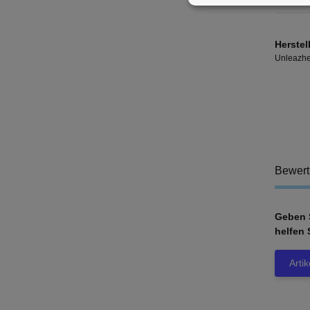
Herstel
Unleazh
Bewer
Geben S
helfen 
Arti