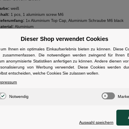
arbe:
weiß
nhalt:
1 pcs, 1 aluminium screw M6
ieferumfang:
1x Aluminium Top Cap, Aluminium Schraube M6 black
aterial:
Aluminium
chraube:
Aluminium
Dieser Shop verwendet Cookies
wen geeignet
um Ihnen ein optimales Einkaufserlebnis bieten zu können. Diese Coo
r Fahrer, die ihr Bike durch gezieltes Zubehör optisch individualisieren
n zusammenfassen. Die notwendigen werden zwingend für Ihren Ei
um anonymisierte Statistiken anfertigen zu können. Andere dienen vo
rsonalisierung von Werbung verwendet. Diese Cookies werden du
lbst entscheiden, welche Cookies Sie zulassen wollen.
mpressum
ale
Notwendig
Marke
1 pcs, 1 aluminium screw M6
:
Aluminium
Auswahl speichern
mfang:
1x Aluminium Top Cap, Aluminium Schraube M6 b