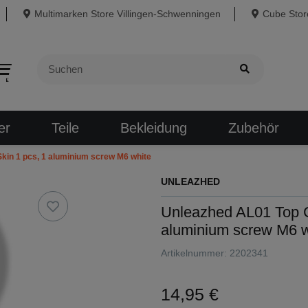
Multimarken Store Villingen-Schwenningen
Cube Store
er
Teile
Bekleidung
Zubehör
in 1 pcs, 1 aluminium screw M6 white
UNLEAZHED
Unleazhed AL01 Top C
aluminium screw M6 w
Artikelnummer:
2202341
14,95 €