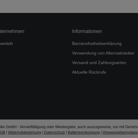
nternehmen
Informationen
verleih
Barrierefreiheitserklärung
Verwendung von Alternativteilen
Versand und Zahlungsarten
Aktuelle Rückrufe
ke GmbH - Vervielfältigung oder Wiedergabe, auch auszugsweise, nur mit Geneh
AGB
|
Widerrufsbelehrung
|
Datenschutz
|
Batterieentsorgung
|
Hinweisgebersystem