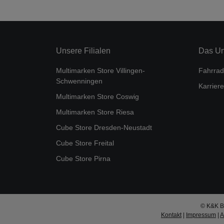
Unsere Filialen
Das U
Multimarken Store Villingen-
Fahrrad
Schwenningen
Karriere
Multimarken Store Coswig
Multimarken Store Riesa
Cube Store Dresden-Neustadt
Cube Store Freital
Cube Store Pirna
© K&K Bi
Kontakt
|
Impressum
|