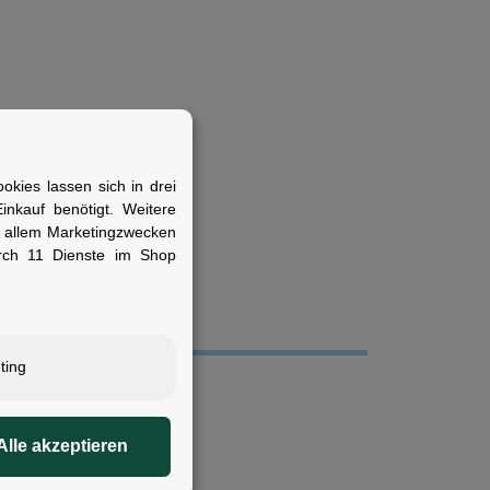
kies lassen sich in drei
 möchten.
nkauf benötigt. Weitere
r allem Marketingzwecken
rch 11 Dienste im Shop
ting
Alle akzeptieren
lack