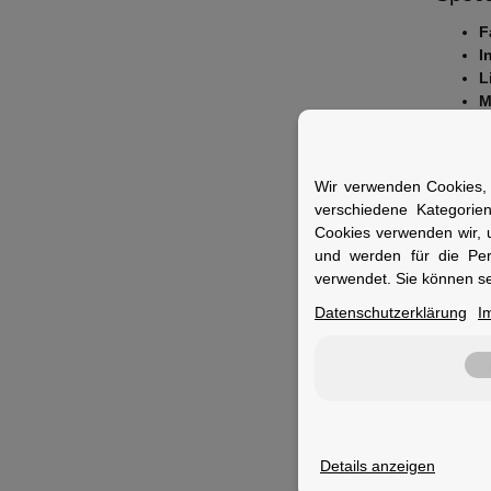
F
I
L
M
S
Fuer 
Wir verwenden Cookies, 
Ideal fü
verschiedene Kategorie
Cookies verwenden wir, 
und werden für die Pe
verwendet. Sie können se
Datenschutzerklärung
I
Merkm
Inhalt:
Material
Details anzeigen
Lieferu