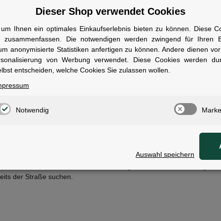
assergeschützt.
Dieser Shop verwendet Cookies
 auf einen Blick
um Ihnen ein optimales Einkaufserlebnis bieten zu können. Diese Coo
arbe:
schwarz
n zusammenfassen. Die notwendigen werden zwingend für Ihren Ei
euchtstärke:
80 Lux (40 Lux Low, 20 Lux Eco)
um anonymisierte Statistiken anfertigen zu können. Andere dienen vo
euchtweite:
90 m
rsonalisierung von Werbung verwendet. Diese Cookies werden du
renndauer:
4 h (Standard), 15 h (Eco)
lbst entscheiden, welche Cookies Sie zulassen wollen.
chutzklasse:
IPX4
mpressum
ED-Typ:
Osram LED
adefunktion:
Micro-USB (Betrieb während des Ladens möglich)
esonderheiten:
5-stufiger Batterieindikator, Light Guide, StVZO-zuge
Notwendig
Marke
ewicht:
119 g (inkl. Halterung)
ontage:
Werkzeugfrei, 360° verstellbar
wen geeignet
Auswahl speichern
r ambitionierte Fahrer, die eine zuverlässige und helle Beleuchtung für
eits der Straße suchen.