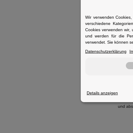
spritzw
Specs
Wir verwenden Cookies, 
F
verschiedene Kategorie
L
Cookies verwenden wir, 
L
und werden für die Pe
B
verwendet. Sie können se
S
Datenschutzerklärung
I
L
L
B
G
M
Fuer 
Details anzeigen
Ideal fü
und abs