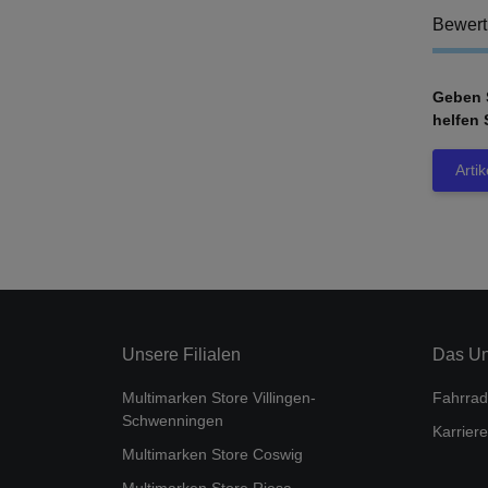
Bewer
Geben S
helfen 
Arti
Unsere Filialen
Das U
Multimarken Store Villingen-
Fahrrad
Schwenningen
Karriere
Multimarken Store Coswig