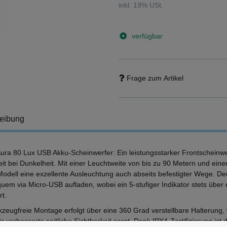
inkl. 19% USt.
verfügbar
Frage zum Artikel
eibung
ura 80 Lux USB Akku-Scheinwerfer: Ein leistungsstarker Frontscheinwe
eit bei Dunkelheit. Mit einer Leuchtweite von bis zu 90 Metern und ein
odell eine exzellente Ausleuchtung auch abseits befestigter Wege. Der 
quem via Micro-USB aufladen, wobei ein 5-stufiger Indikator stets über
rt.
kzeugfreie Montage erfolgt über eine 360 Grad verstellbare Halterung,
r verbesserte seitliche Sichtbarkeit sorgt. Dank IPX4-Zertifizierung is