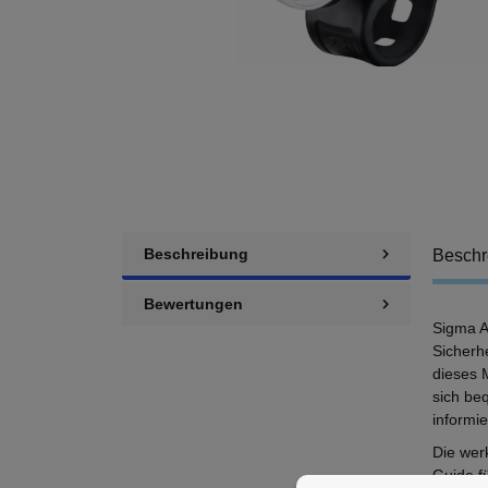
Beschreibung
Beschr
Bewertungen
Sigma A
Sicherh
dieses M
sich be
informie
Die wer
Guide fü