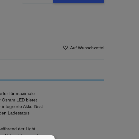
Auf Wunschzettel
rfer für maximale
er Osram LED bietet
integrierte Akku lässt
 den Ladestatus
 während der Light
t die Beleuchtung zudem