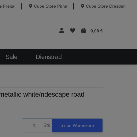
 Freital
Cube Store Pirna
Cube Store Dresden
0,00 €
Sale
Dienstrad
metallic white/ridescape road
Stk
In den Warenkorb