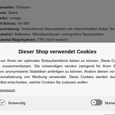
ersteller:
Shimano
erie:
Spark
arbe:
orange
V-Schutz:
UV-400
usstattung:
Umdrehbares Nasenpolster mit unterschiedlich dicker Vor
ubehör:
Brillenetui, Mikrofaserbeutel, extragroßes Nasenpolster
aterial Bügelspitzen:
TPE (nicht toxisch)
ertigung:
CNC-geformt
Dieser Shop verwendet Cookies
wen geeignet
um Ihnen ein optimales Einkaufserlebnis bieten zu können. Diese Coo
r ambitionierte Radsportler, die Wert auf präzise Passform und klare S
n zusammenfassen. Die notwendigen werden zwingend für Ihren Ei
ngen legen.
um anonymisierte Statistiken anfertigen zu können. Andere dienen vo
rsonalisierung von Werbung verwendet. Diese Cookies werden du
lbst entscheiden, welche Cookies Sie zulassen wollen.
mpressum
ale
Notwendig
Marke