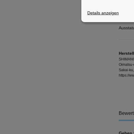
Serie:
UV-Schu
Details anzeigen
Zubehör
Ausstat
Herstel
SHIMANO
Oimatsu-
Sakai-ku
https://
Bewer
Geben S