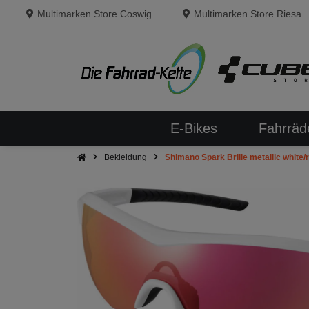
Multimarken Store Coswig
Multimarken Store Riesa
E-Bikes
Fahrräd
Bekleidung
Shimano Spark Brille metallic white/