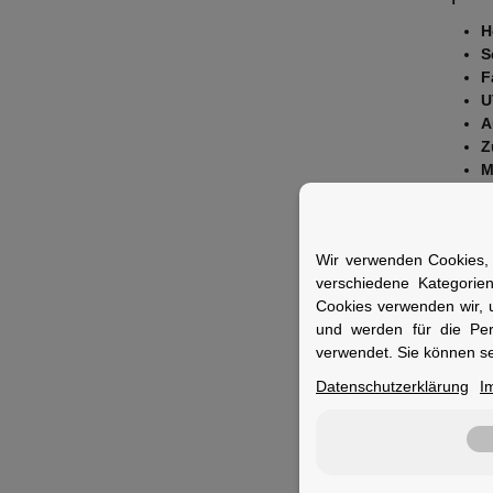
H
S
F
U
A
Z
M
F
Fuer 
Wir verwenden Cookies, 
Ideal fü
verschiedene Kategorie
Bedingu
Cookies verwenden wir, 
und werden für die Pe
verwendet. Sie können se
Datenschutzerklärung
I
Merkm