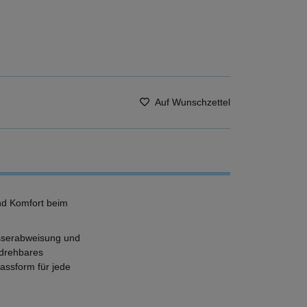
Auf Wunschzettel
und Komfort beim
asserabweisung und
mdrehbares
Passform für jede