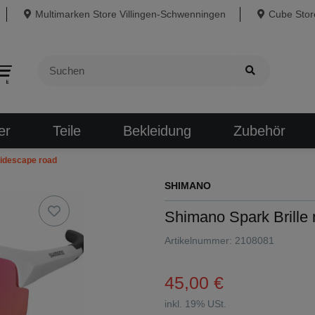
Multimarken Store Villingen-Schwenningen
Cube Store
er
Teile
Bekleidung
Zubehör
ridescape road
SHIMANO
Shimano Spark Brille 
Artikelnummer:
2108081
45,00 €
inkl. 19% USt.