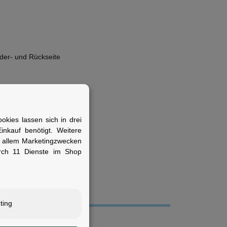
der- und Rückseite
kies lassen sich in drei
icht unter wechselnden
nkauf benötigt. Weitere
r allem Marketingzwecken
rch 11 Dienste im Shop
ting