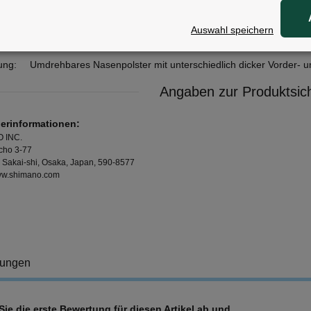
Spark
tz:
UV-400
Auswahl speichern
:
Brillenetui, Mikrofaserbeutel, extragroßes Nasenpolster
ung:
Umdrehbares Nasenpolster mit unterschiedlich dicker Vorder- u
Angaben zur Produktsich
lerinformationen:
 INC.
cho 3-77
, Sakai-shi, Osaka, Japan, 590-8577
www.shimano.com
tungen
ie die erste Bewertung für diesen Artikel ab und