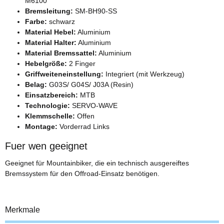
M6100
Bremsleitung:
SM-BH90-SS
Farbe:
schwarz
Material Hebel:
Aluminium
Material Halter:
Aluminium
Material Bremssattel:
Aluminium
Hebelgröße:
2 Finger
Griffweiteneinstellung:
Integriert (mit Werkzeug)
Belag:
G03S/ G04S/ J03A (Resin)
Einsatzbereich:
MTB
Technologie:
SERVO-WAVE
Klemmschelle:
Offen
Montage:
Vorderrad Links
Fuer wen geeignet
Geeignet für Mountainbiker, die ein technisch ausgereiftes
Bremssystem für den Offroad-Einsatz benötigen.
Merkmale