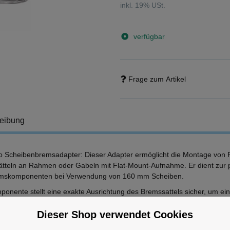
inkl. 19% USt.
verfügbar
Frage zum Artikel
eibung
 Scheibenbremsadapter: Dieser Adapter ermöglicht die Montage von 
tteln an Rahmen oder Gabeln mit Flat-Mount-Aufnahme. Er dient zur
emskomponenten bei Verwendung von 160 mm Scheiben.
ponente stellt eine exakte Ausrichtung des Bremssattels sicher, um ei
stung und Sicherheit zu gewährleisten. Die Konstruktion ist speziell a
unt-Systemen abgestimmt.
Dieser Shop verwendet Cookies
 auf einen Blick