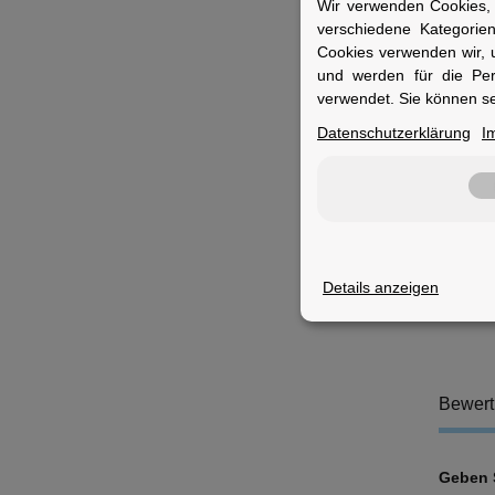
Wir verwenden Cookies, 
verschiedene Kategorie
H
Cookies verwenden wir, 
M
und werden für die Pe
B
verwendet. Sie können se
R
S
Datenschutzerklärung
I
K
V
Fuer 
Ideal f
montier
Details anzeigen
Bewer
Geben S