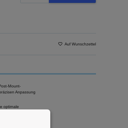
Auf Wunschzettel
Post-Mount-
 präzisen Anpassung
ne optimale
uf die Geometrie von