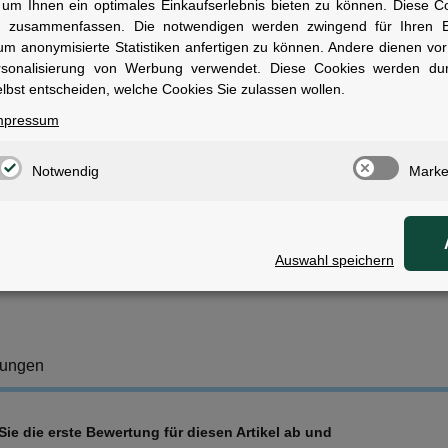
um Ihnen ein optimales Einkaufserlebnis bieten zu können. Diese Coo
n zusammenfassen. Die notwendigen werden zwingend für Ihren Ei
ersteller:
Shimano
um anonymisierte Statistiken anfertigen zu können. Andere dienen vo
ontage:
Vorne
rsonalisierung von Werbung verwendet. Diese Cookies werden du
remssattel-Typ:
Post-Mount (PM)
lbst entscheiden, welche Cookies Sie zulassen wollen.
ahmen/Gabel-Aufnahme:
Flat Mount (FM)
cheibendurchmesser:
160 mm
mpressum
ategorie:
Teile/Zubehör
ersandklasse:
Standard
Notwendig
Marke
wen geeignet
ür Rennrad- und Gravel-Fahrer, die Post-Mount-Bremssättel an Flat-M
en müssen.
Auswahl speichern
tungen
ie die erste Bewertung für diesen Artikel ab und