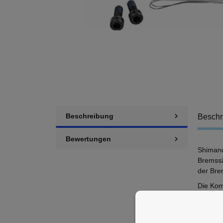
Beschreibung
Beschr
Bewertungen
Shimano
Bremssä
der Br
Die Kom
Bremslei
Flat-Mo
Specs