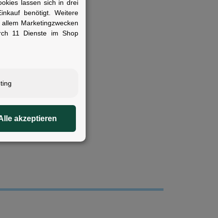
kies lassen sich in drei
nkauf benötigt. Weitere
r allem Marketingzwecken
rch 11 Dienste im Shop
ting
ount-Aufnahmen
Alle akzeptieren