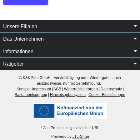
Unsere Filialen
Das Unternehmen
Informationen
Ratgeber
© K&K Bike GmbH - Vervielfältigung oder Wiedergabe, auch
auszugsweise, nur mit Genehmigung.
Kontakt
|
Impressum
|
AGB
|
Widerrufsbelehrung
|
Datenschutz
|
Batterieentsorgung
|
Hinweisgebersystem
|
Cookie-Einstellungen
* Alle Preise inkl. gesetzlicher USt.
Powered by
JTL-Shop