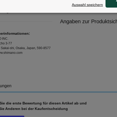
Auswahl speichern
mfang:
Angaben zur Produktsich
lerinformationen:
 INC.
cho 3-77
, Sakai-shi, Osaka, Japan, 590-8577
www.shimano.com
tungen
ie die erste Bewertung für diesen Artikel ab und
Sie Anderen bei der Kaufentscheidung