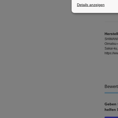
Details anzeigen
Lieferu
Herstel
SHIMANO
Oimatsu-
Sakai-ku
https://
Bewer
Geben S
helfen 