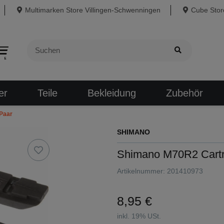
Multimarken Store Villingen-Schwenningen
Cube Store
er
Teile
Bekleidung
Zubehör
Paar
SHIMANO
Shimano M70R2 Cartr
Artikelnummer:
201410973
8,95 €
inkl. 19% USt.