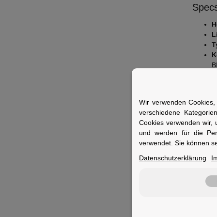
Specs
H
L
T
K
B
M
T
E
Wir verwenden Cookies, 
A
verschiedene Kategorie
Cookies verwenden wir, 
Fuer 
und werden für die Pe
Ideal f
verwendet. Sie können se
zuverlä
Datenschutzerklärung
I
Merkm