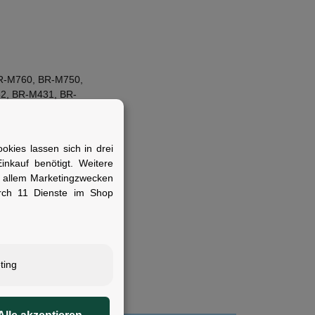
R-M760, BR-M750,
2, BR-M431, BR-
R-T660, BR-T610, BR-
kies lassen sich in drei
nkauf benötigt. Weitere
r allem Marketingzwecken
rch 11 Dienste im Shop
 die Wert auf
ting