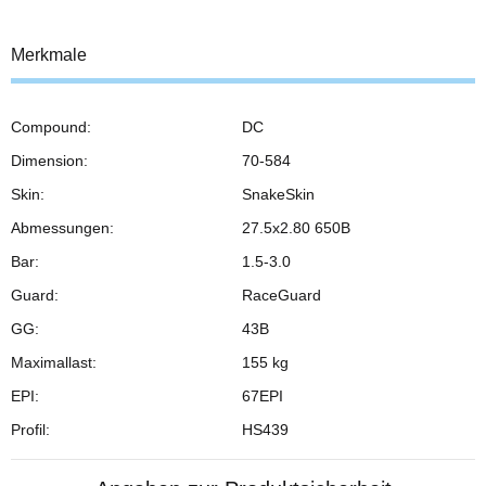
Merkmale
Compound:
DC
Dimension:
70-584
Skin:
SnakeSkin
Abmessungen:
27.5x2.80 650B
Bar:
1.5-3.0
Guard:
RaceGuard
GG:
43B
Maximallast:
155 kg
EPI:
67EPI
Profil:
HS439