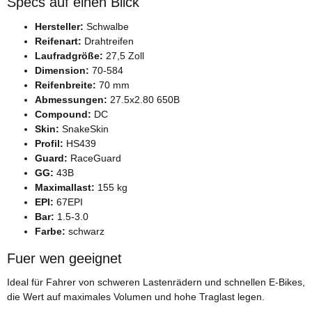
Specs auf einen Blick
Hersteller:
Schwalbe
Reifenart:
Drahtreifen
Laufradgröße:
27,5 Zoll
Dimension:
70-584
Reifenbreite:
70 mm
Abmessungen:
27.5x2.80 650B
Compound:
DC
Skin:
SnakeSkin
Profil:
HS439
Guard:
RaceGuard
GG:
43B
Maximallast:
155 kg
EPI:
67EPI
Bar:
1.5-3.0
Farbe:
schwarz
Fuer wen geeignet
Ideal für Fahrer von schweren Lastenrädern und schnellen E-Bikes,
die Wert auf maximales Volumen und hohe Traglast legen.