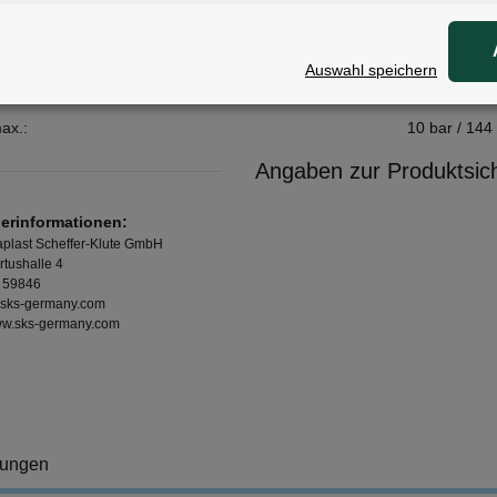
:
100 g
schluss:
SV
Auswahl speichern
262 mm
ax.:
10 bar / 144
Angaben zur Produktsich
lerinformationen:
plast Scheffer-Klute GmbH
rtushalle 4
 59846
sks-germany.com
www.sks-germany.com
tungen