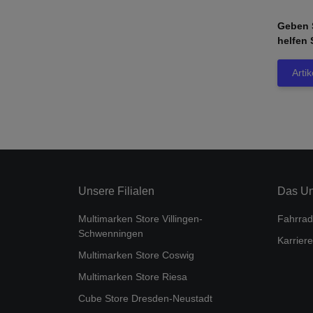
Geben S
helfen 
Arti
Unsere Filialen
Das U
Multimarken Store Villingen-
Fahrrad
Schwenningen
Karriere
Multimarken Store Coswig
Multimarken Store Riesa
Cube Store Dresden-Neustadt