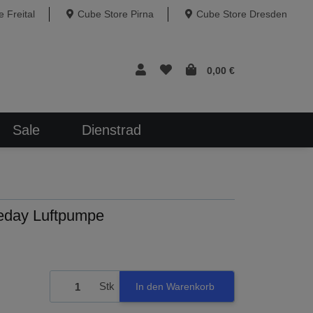
 Freital
Cube Store Pirna
Cube Store Dresden
0,00 €
Sale
Dienstrad
ay Luftpumpe
Stk
In den Warenkorb