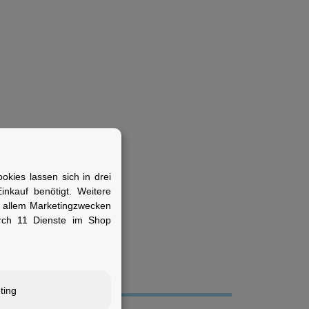
kies lassen sich in drei
ie Erstausrüstung am
nkauf benötigt. Weitere
r allem Marketingzwecken
rch 11 Dienste im Shop
ting