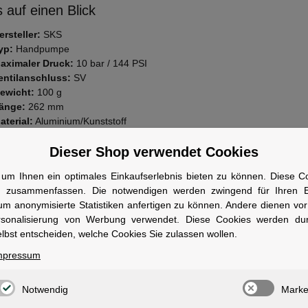
 auf einen Blick
ersteller:
SKS
yp:
Handpumpe
aximaler Druck:
10 bar / 144 PSI
entilanschluss:
SV
ewicht:
100 g
änge:
262 mm
aterial:
Aluminium/Kunststoff
ieferumfang:
Inklusive Rahmenhalterung
Dieser Shop verwendet Cookies
wen geeignet
um Ihnen ein optimales Einkaufserlebnis bieten zu können. Diese Coo
ür Rennradfahrer, die eine leichte und kompakte Hochdruckpumpe für d
n zusammenfassen. Die notwendigen werden zwingend für Ihren Ei
 suchen.
um anonymisierte Statistiken anfertigen zu können. Andere dienen vo
rsonalisierung von Werbung verwendet. Diese Cookies werden du
lbst entscheiden, welche Cookies Sie zulassen wollen.
mpressum
ale
Notwendig
Marke