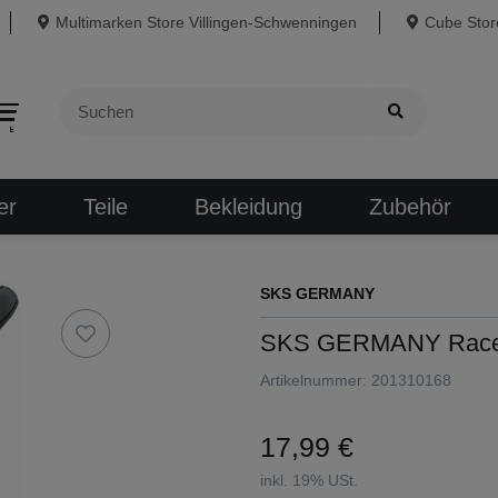
Multimarken Store Villingen-Schwenningen
Cube Store
er
Teile
Bekleidung
Zubehör
SKS GERMANY
SKS GERMANY Raced
Artikelnummer:
201310168
17,99 €
inkl. 19% USt.