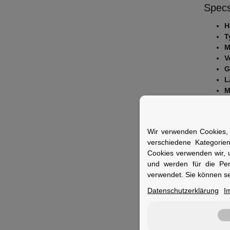
Specs
H
T
M
V
G
L
M
L
Fuer 
Wir verwenden Cookies, 
Ideal f
verschiedene Kategorie
Rahmen
Cookies verwenden wir, 
und werden für die Pe
verwendet. Sie können se
Datenschutzerklärung
I
Merkm