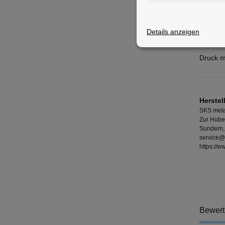
Gewicht
Ventilan
Details anzeigen
Länge:
Druck m
Herstel
SKS meta
Zur Hube
Sundern,
service@
https://
Bewer