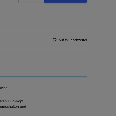
Auf Wunschzettel
äzise
baren Duo-Kopf
I umschalten und