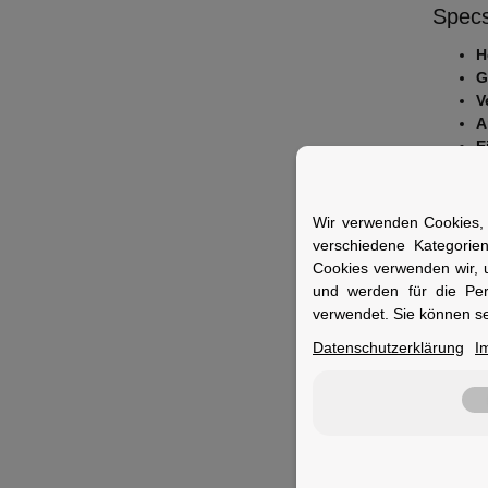
Specs
H
G
V
A
E
F
Fuer 
Wir verwenden Cookies, 
verschiedene Kategorie
Ideal f
Cookies verwenden wir, 
Ventilar
und werden für die Pe
verwendet. Sie können se
Datenschutzerklärung
I
Merkm
Gewicht