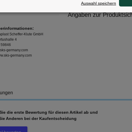
Auswahl speichern
ten:
Angaben zur Produktsich
lerinformationen:
plast Scheffer-Klute GmbH
rtushalle 4
 59846
sks-germany.com
www.sks-germany.com
tungen
ie die erste Bewertung für diesen Artikel ab und
Sie Anderen bei der Kaufentscheidung