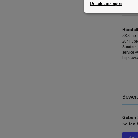
Details anzeigen
Ventilar
Herstel
SKS meta
Zur Hube
Sundern,
service@
https://
Bewer
Geben S
helfen 