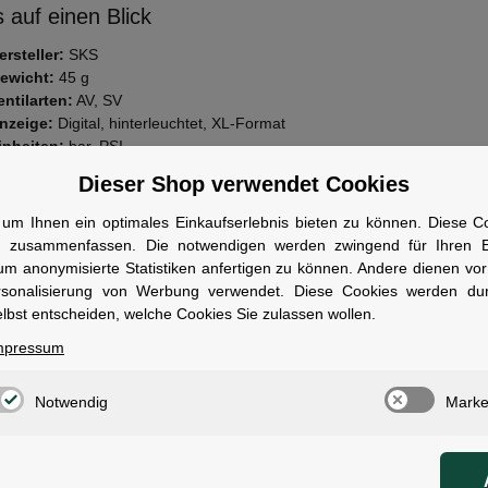
 auf einen Blick
ersteller:
SKS
ewicht:
45 g
entilarten:
AV, SV
nzeige:
Digital, hinterleuchtet, XL-Format
inheiten:
bar, PSI
unktion:
Druckjustierung auf Zehntelbar
Dieser Shop verwendet Cookies
wen geeignet
um Ihnen ein optimales Einkaufserlebnis bieten zu können. Diese Coo
n zusammenfassen. Die notwendigen werden zwingend für Ihren Ei
ür Radfahrer, die eine exakte und einfache Kontrolle des Reifendrucks f
um anonymisierte Statistiken anfertigen zu können. Andere dienen vo
ten benötigen.
rsonalisierung von Werbung verwendet. Diese Cookies werden du
lbst entscheiden, welche Cookies Sie zulassen wollen.
mpressum
ale
Notwendig
Marke
: