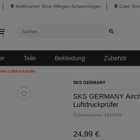
Multimarken Store Villingen-Schwenningen
Cube Store
er
Teile
Bekleidung
Zubehör
on Luftdruckprüfer
SKS GERMANY
SKS GERMANY Airche
Luftdruckprüfer
Artikelnummer:
1910062
24,99 €