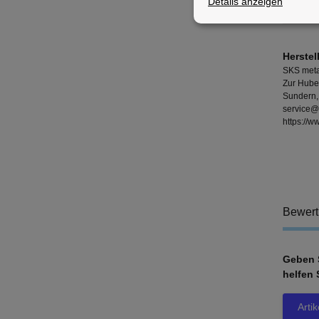
Details anzeigen
Herstel
SKS meta
Zur Hube
Sundern,
service@
https://
Bewer
Geben S
helfen 
Arti