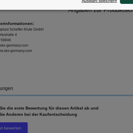
Auswahl speichern
Angaben zur Produktsich
lerinformationen:
plast Scheffer-Klute GmbH
rtushalle 4
 59846
sks-germany.com
www.sks-germany.com
tungen
ie die erste Bewertung für diesen Artikel ab und
Sie Anderen bei der Kaufentscheidung
kel bewerten