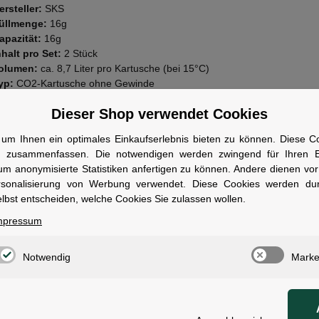
ersteller:
SKS
üllmenge:
16g
apazität:
16g
nhalt pro Set:
2 Stück
olumen:
ca. 8,7 Liter pro Kartusche (bei 15°C)
yp:
CO2-Kartusche ohne Gewinde
assend für:
Unisex
Dieser Shop verwendet Cookies
wen geeignet
um Ihnen ein optimales Einkaufserlebnis bieten zu können. Diese Coo
ür Rennrad- und Mountainbikefahrer, die eine kompakte und schnelle L
n zusammenfassen. Die notwendigen werden zwingend für Ihren Ei
um anonymisierte Statistiken anfertigen zu können. Andere dienen vo
rsonalisierung von Werbung verwendet. Diese Cookies werden du
lbst entscheiden, welche Cookies Sie zulassen wollen.
mpressum
ale
Notwendig
Marke
ge:
t: