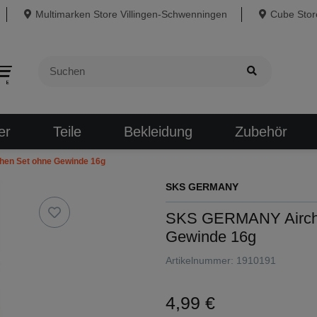
Multimarken Store Villingen-Schwenningen
Cube Store
er
Teile
Bekleidung
Zubehör
en Set ohne Gewinde 16g
SKS GERMANY
SKS GERMANY Aircha
Gewinde 16g
Artikelnummer:
1910191
4,99 €