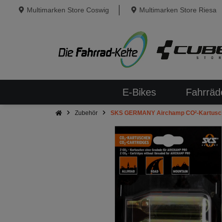
Multimarken Store Coswig
Multimarken Store Riesa
E-Bikes
Fahrräd
Zubehör
SKS GERMANY Airchamp CO²-Kartusch