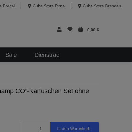
 Freital
Cube Store Pirna
Cube Store Dresden
0,00 €
Sale
Dienstrad
mp CO²-Kartuschen Set ohne
In den Warenkorb