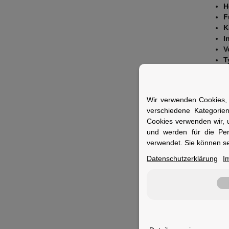
H
F
K
I
V
T
P
Fuer 
Wir verwenden Cookies, 
Ideal f
verschiedene Kategorie
suchen.
Cookies verwenden wir, 
und werden für die Pe
verwendet. Sie können se
Datenschutzerklärung
I
Merkm
Füllmen
Kapazitä