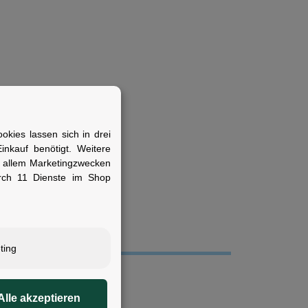
kies lassen sich in drei
ösung für unterwegs
nkauf benötigt. Weitere
r allem Marketingzwecken
rch 11 Dienste im Shop
ting
16g
Alle akzeptieren
16g